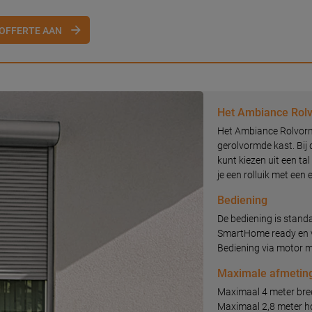
OFFERTE AAN
Het Ambiance Rolv
Het Ambiance Rolvorm 
gerolvormde kast. Bij d
kunt kiezen uit een ta
je een rolluik met een
Bediening
De bediening is stand
SmartHome ready en v
Bediening via motor m
Maximale afmetin
Maximaal 4 meter bre
Maximaal 2,8 meter 