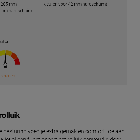
of 205 mm
kleuren voor 42 mm hardschuim)
42 mm hardschuim
cator
 seizoen
rolluik
e besturing voeg je extra gemak en comfort toe aan
 Niet alleen functioneert het rolluik eenvoudig door