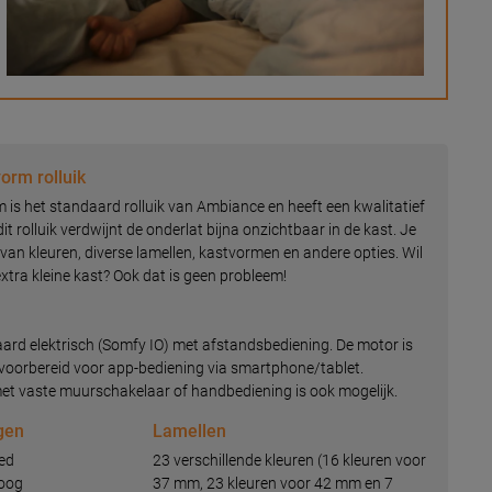
orm rolluik
is het standaard rolluik van Ambiance en heeft een kwalitatief
it rolluik verdwijnt de onderlat bijna onzichtbaar in de kast. Je
l van kleuren, diverse lamellen, kastvormen en andere opties. Wil
 extra kleine kast? Ook dat is geen probleem!
aard elektrisch (Somfy IO) met afstandsbediening. De motor is
oorbereid voor app-bediening via smartphone/tablet.
et vaste muurschakelaar of handbediening is ook mogelijk.
gen
Lamellen
ed
23 verschillende kleuren (16 kleuren voor
hoog
37 mm, 23 kleuren voor 42 mm en 7