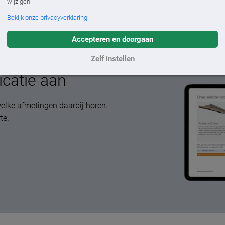
wijzigen.
Bekijk onze privacyverklaring
Accepteren en doorgaan
Zelf instellen
icatie aan
elke afmetingen daarbij horen.
te.