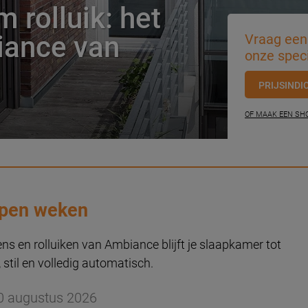
 rolluik: het
iance van
Vraag een 
onze speci
PRIJSINDI
OF MAAK EEN S
apen weken
ns en rolluiken van Ambiance blijft je slaapkamer tot
 stil en volledig automatisch.
0 augustus 2026