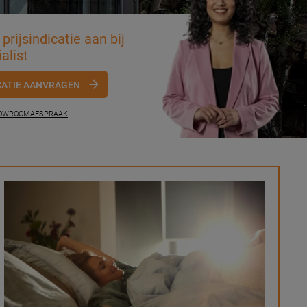
prijsindicatie aan bij
alist
CATIE AANVRAGEN
HOWROOMAFSPRAAK