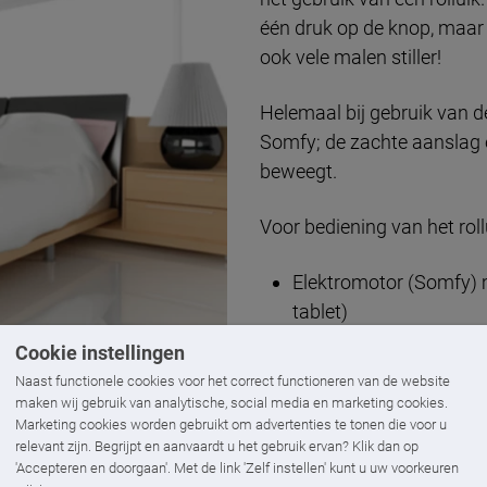
één druk op de knop, maar
ook vele malen stiller!
Helemaal bij gebruik van de
Somfy; de zachte aanslag en
beweegt.
Voor bediening van het rol
Elektromotor (Somfy) 
tablet)
Elektromotor (Somfy)
Cookie instellingen
Band, bandvertraging
Naast functionele cookies voor het correct functioneren van de website
maken wij gebruik van analytische, social media en marketing cookies.
Ook volledig automatische 
Marketing cookies worden gebruikt om advertenties te tonen die voor u
relevant zijn. Begrijpt en aanvaardt u het gebruik ervan? Klik dan op
mogelijk!
'Accepteren en doorgaan'. Met de link 'Zelf instellen' kunt u uw voorkeuren