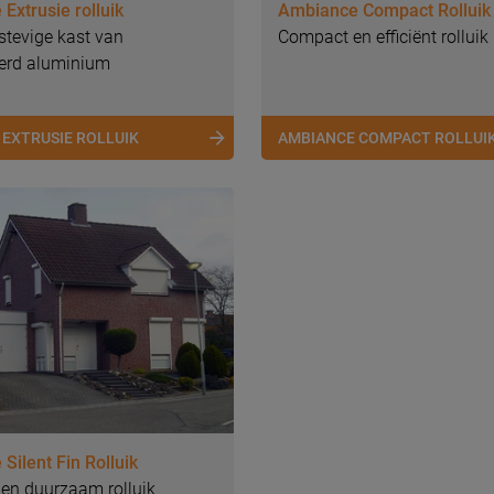
Extrusie rolluik
Ambiance Compact Rolluik
stevige kast van
Compact en efficiënt rolluik
erd aluminium
 EXTRUSIE ROLLUIK
AMBIANCE COMPACT ROLLUI
Silent Fin Rolluik
 en duurzaam rolluik