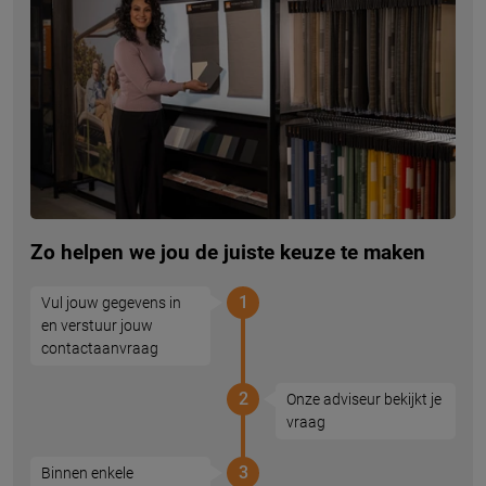
Zo helpen we jou de juiste keuze te maken
1
Vul jouw gegevens in
en verstuur jouw
contactaanvraag
2
Onze adviseur bekijkt je
vraag
3
Binnen enkele