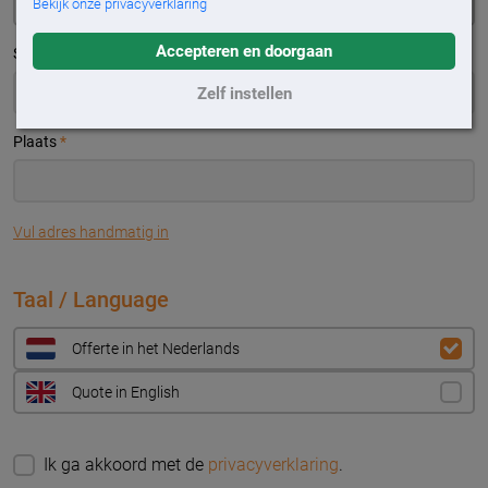
Bekijk onze privacyverklaring
Accepteren en doorgaan
Straatnaam
*
Zelf instellen
Plaats
*
Vul adres handmatig in
Taal / Language
Offerte in het Nederlands
Quote in English
Ik ga akkoord met de
privacyverklaring
.