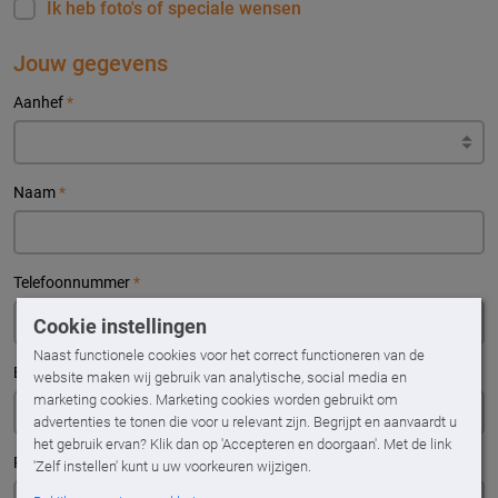
Ik heb foto's of speciale wensen
Jouw gegevens
Aanhef
*
Naam
*
Telefoonnummer
*
Cookie instellingen
Naast functionele cookies voor het correct functioneren van de
E-mailadres
*
website maken wij gebruik van analytische, social media en
marketing cookies. Marketing cookies worden gebruikt om
advertenties te tonen die voor u relevant zijn. Begrijpt en aanvaardt u
het gebruik ervan? Klik dan op 'Accepteren en doorgaan'. Met de link
Postcode
*
Huisnr.
*
'Zelf instellen' kunt u uw voorkeuren wijzigen.