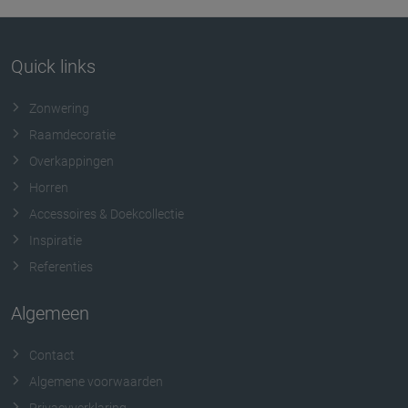
Quick links
Zonwering
Raamdecoratie
Overkappingen
Horren
Accessoires & Doekcollectie
Inspiratie
Referenties
Algemeen
Contact
Algemene voorwaarden
Privacyverklaring