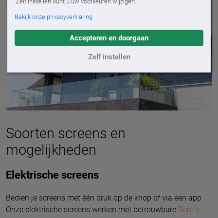
'Zelf instellen' kunt u uw voorkeuren wijzigen.
Bekijk onze privacyverklaring
Accepteren en doorgaan
Zelf instellen
Soorten screens en
mogelijkheden
Elektrische screens
Bedien je screens met één druk op de knop of via een app.
Onze elektrische screens werken met betrouwbare
Somfy-