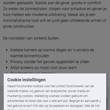
worden geplaatst. Subtiel aan de gevel, groots in comfort.
Ze weren de zonnestralen, zorgen voor schaduw en geven je
huis meteen een moderne uitstraling. Ideaal als je een
minimalistische look wilt en juist geen uitstekende armen of
grote constructies.
De voordelen van screens buiten:
Koelere kamers op warme dagen en 's winters de
warmte binnenhouden
Privacy zonder het gevoel opgesloten te zitten
Altijd screens op maat voor jouw raam
Bescherming van interieur
Cookie instellingen
Naast functionele cookies voor het correct functioneren van de
website maken wij gebruik van analytische, social media en
marketing cookies. Marketing cookies worden gebruikt om
advertenties te tonen die voor u relevant zijn. Begrijpt en aanvaardt u
het gebruik ervan? Klik dan op 'Accepteren en doorgaan'. Met de link