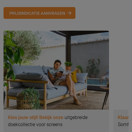
PRIJSINDICATIE AANVRAGEN
Kies jouw stijl! Bekijk onze
uitgebreide
Klaar 
doekcollectie voor screens
Somfy 