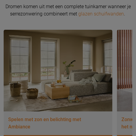
Dromen komen uit met een complete tuinkamer wanneer je
serrezonwering combineert met
glazen schuifwanden
.
Spelen met zon en belichting met
Zonwer
Ambiance
het nu