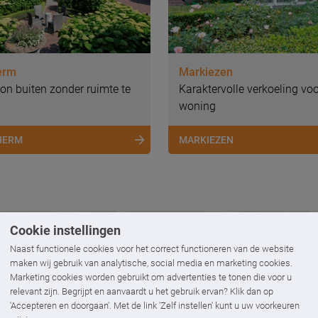
erm
Markiezen
on buiten zonder ruimte te
Karaktervolle verkoeling vo
woning
HERM
MARKIEZEN
Cookie instellingen
Naast functionele cookies voor het correct functioneren van de website
maken wij gebruik van analytische, social media en marketing cookies.
Marketing cookies worden gebruikt om advertenties te tonen die voor u
inspiratie
relevant zijn. Begrijpt en aanvaardt u het gebruik ervan? Klik dan op
'Accepteren en doorgaan'. Met de link 'Zelf instellen' kunt u uw voorkeuren