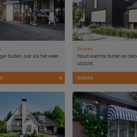
k
Screen
ger buiten, ook als het weer
Houd warmte buiten en beh
uitzicht
AK
SCREEN