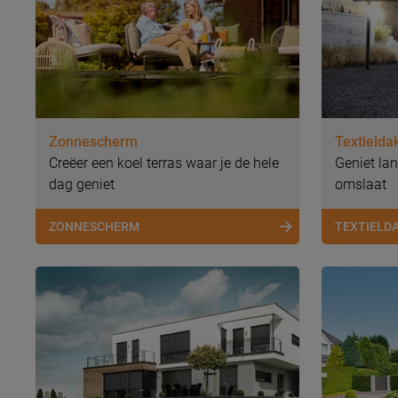
Zonnescherm
Textielda
Creëer een koel terras waar je de hele
Geniet lan
dag geniet
omslaat
ZONNESCHERM
TEXTIELD