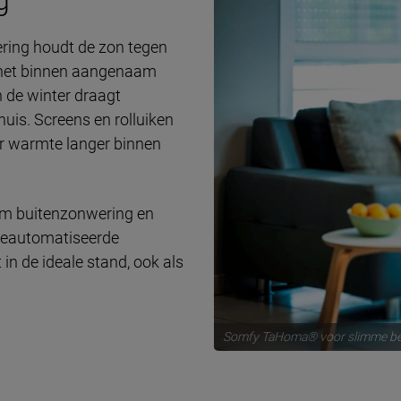
ring houdt de zon tegen
t het binnen aangenaam
n de winter draagt
uis. Screens en rolluiken
or warmte langer binnen
 om buitenzonwering en
geautomatiseerde
in de ideale stand, ook als
Somfy TaHoma® voor slimme be