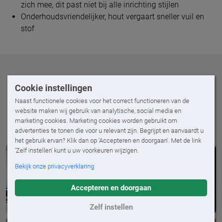
zich mee, dit past niet bij alle inrichting stijlen
Onderhoudsvriendelijker, hout vergaart sneller vuil en
stof
Verschillende designs
Cookie instellingen
Naast functionele cookies voor het correct functioneren van de
Bekijk onderstaand alle prachtige designs waarin de
website maken wij gebruik van analytische, social media en
Fractions beschikbaar is.
marketing cookies. Marketing cookies worden gebruikt om
advertenties te tonen die voor u relevant zijn. Begrijpt en aanvaardt u
het gebruik ervan? Klik dan op 'Accepteren en doorgaan'. Met de link
'Zelf instellen' kunt u uw voorkeuren wijzigen.
Bekijk onze privacyverklaring
Accepteren en doorgaan
Zelf instellen