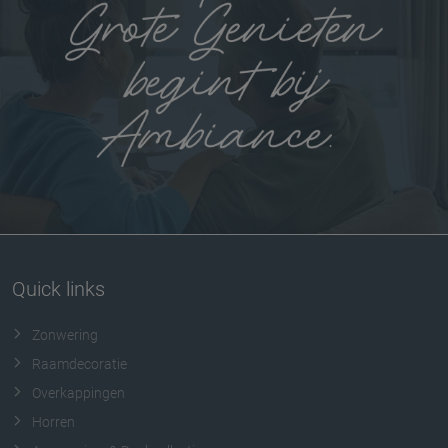
Quick links
Zonwering
Raamdecoratie
Overkappingen
Horren