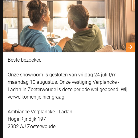
voor een lounge,
buitenkeuken of luxe
speelparadijs. De
mogelijkheden zijn
Cookie instellingen
eindeloos!
Naast functionele cookies voor het correct functioneren van de
Beste bezoeker,
website maken wij gebruik van analytische, social media en
marketing cookies. Marketing cookies worden gebruikt om
advertenties te tonen die voor u relevant zijn. Begrijpt en aanvaardt u
Onze showroom is gesloten van vrijdag 24 juli t/m
het gebruik ervan? Klik dan op 'Accepteren en doorgaan'. Met de link
maandag 10 augustus. Onze vestiging Verplancke -
'Zelf instellen' kunt u uw voorkeuren wijzigen.
Ladan in Zoeterwoude is deze periode wel geopend. Wij
Bekijk onze privacyverklaring
verwelkomen je hier graag.
Accepteren en doorgaan
Ambiance Verplancke - Ladan
Hoge Rijndijk 197
Zelf instellen
2382 AJ Zoeterwoude
Zonwering die past bij jouw