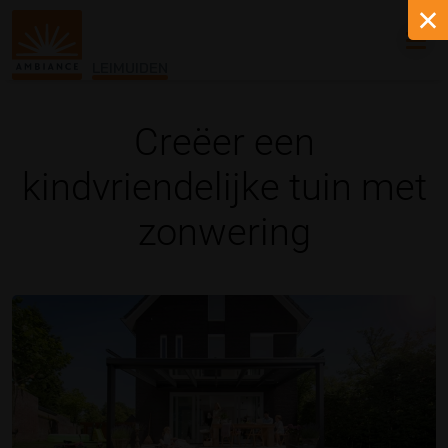
LEIMUIDEN
Creëer een
kindvriendelijke tuin met
zonwering