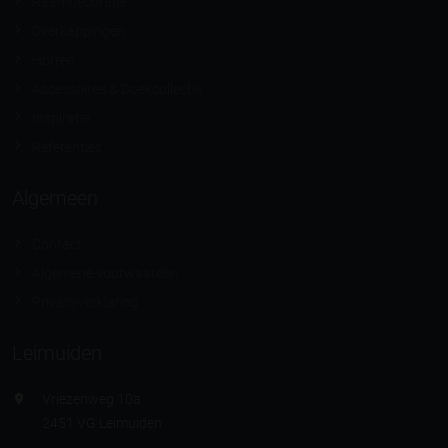
Raamdecoratie
Overkappingen
Horren
Accessoires & Doekcollectie
Inspiratie
Referenties
Algemeen
Contact
Algemene voorwaarden
Privacyverklaring
Leimuiden
Vriezenweg 10a
2451 VG Leimuiden