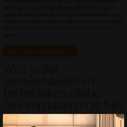
de afstandsbediening of in de app. begint het te druppelen
op het moment dat het speelgoedkasteel net in elkaar is
gezet? No worries! Met één druk op de knop bescherm jij de
ridders en prinsessen tegen de regen. Zo kunnen de kinderen
nog lekker door blijven spelen en ben jij de held van het
verhaal.
BEKIJK ONZE LAMELLENDAKEN
Wist je dat
lamellendaken en
textieldaken allebei
ook vrijstaand in je tuin
te plaatsen zijn? Ideaal