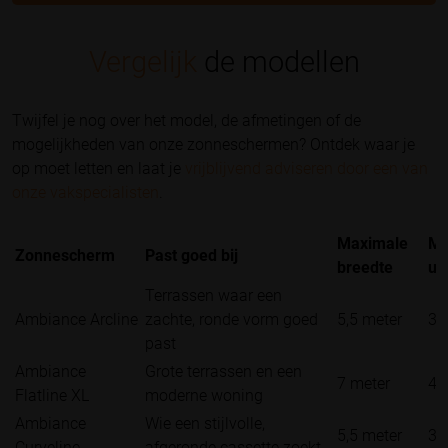
Vergelijk
de modellen
Twijfel je nog over het model, de afmetingen of de
mogelijkheden van onze zonneschermen? Ontdek waar je
op moet letten en laat je
vrijblijvend adviseren door een van
onze vakspecialisten
.
Maximale
Ma
Zonnescherm
Past goed bij
breedte
uit
Terrassen waar een
Ambiance Arcline
zachte, ronde vorm goed
5,5 meter
3 
past
Ambiance
Grote terrassen en een
7 meter
4 
Flatline XL
moderne woning
Ambiance
Wie een stijlvolle,
5,5 meter
3 
Curveline
afgeronde cassette zoekt