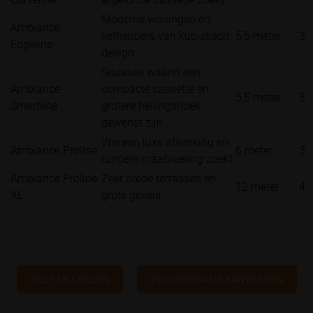
Moderne woningen en
Ambiance
liefhebbers van kubistisch
5,5 meter
3 
Edgeline
design
Situaties waarin een
Ambiance
compacte cassette en
5,5 meter
3 
Smartline
grotere hellingshoek
gewenst zijn
Wie een luxe afwerking en
Ambiance Proline
6 meter
3.
ruimere maatvoering zoekt
Ambiance Proline
Zeer brede terrassen en
12 meter
4 
XL
grote gevels
HELP MIJ KIEZEN
PRIJSINDICATIE AANVRAGEN