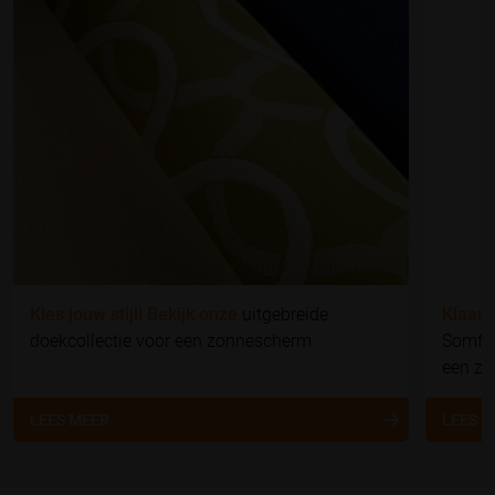
Kies jouw stijl! Bekijk onze
uitgebreide
Klaar 
doekcollectie voor een zonnescherm
Somfy 
een z
LEES MEER
LEES 