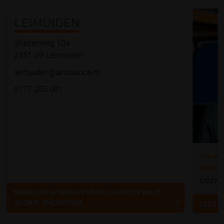
LEIMUIDEN
Vriezenweg 10a
2451 VG Leimuiden
leimuiden@ambiance.nl
0172 205 001
Smart 
effect
Eddy H
MAAK EEN AFSPRAAK VOOR ADVIES OP MAAT
IN ONZE SHOWROOM
LEES 