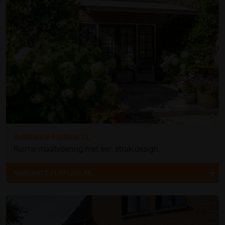
Ambiance Flatline XL
Ruime maatvoering met een strak design
AMBIANCE FLATLINE XL