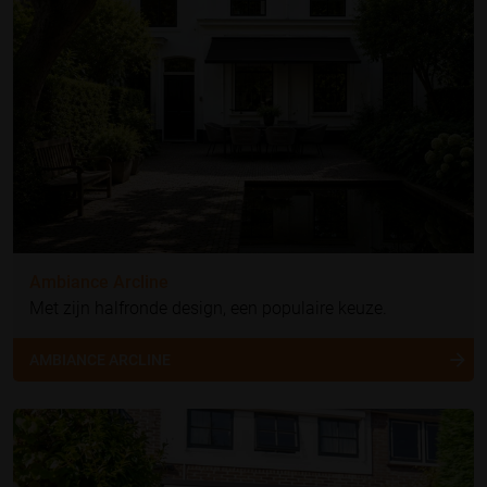
Ambiance Arcline
Met zijn halfronde design, een populaire keuze.
AMBIANCE ARCLINE