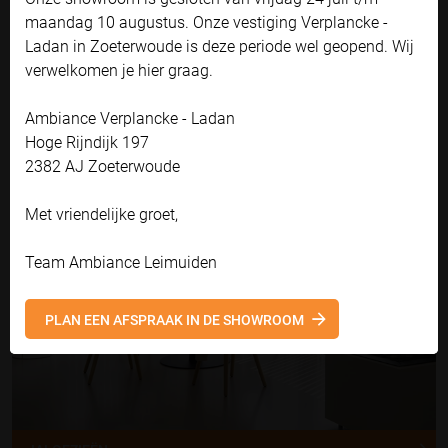
het gebruik ervan? Klik dan op 'Accepteren en doorgaan'. Met de link
maandag 10 augustus. Onze vestiging Verplancke -
'Zelf instellen' kunt u uw voorkeuren wijzigen.
Ladan in Zoeterwoude is deze periode wel geopend. Wij
DUPLIGORDIJNEN
Bekijk onze privacyverklaring
verwelkomen je hier graag.
Accepteren en doorgaan
Ambiance Verplancke - Ladan
Hoge Rijndijk 197
Zelf instellen
2382 AJ Zoeterwoude
Met vriendelijke groet,
Team Ambiance Leimuiden
PLAN EEN AFSPRAAK IN DE SHOWROOM