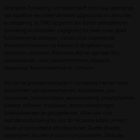
Ambiance Zonwering Leimuiden heeft door haar jarenlange
vak expertise een bekende naam opgebouwd in Leimuiden
en omgeving. In 1942 opgericht als Balder zeilmakerij en
zonwering en sindsdien uitgegroeid tot twee losse, goed
functionerende bedrijven. Vanuit onze inspirerende
showroom bedienen wij klanten in de gehele regio
Leimuiden, Aalsmeer, Alkemade, Alphen aan den Rijn,
Jacobswoude, Lisse, Haarlemmermeer, Hillegom,
Nieuwkoop, Noordwijkerhout en Uithoorn.
Wij zijn de grootste specialist in zonwering met een mooi
assortiment van zonneschermen, textieldaken, pvc
vouwdaken, lamellendaken, serrezonwering, uitvalschermen
screens, rolluiken, markiezen, terrasoverkappingen,
buitenjaloezieën en garagedeuren. Maar ook voor
raamdecoratie ben je bij ons op het juiste adres! Je hebt
keuze uit bijvoorbeeld plisségordijnen, Duette Shades,
rolgordijnen, houten of aluminium jaloezieën, Silhoutte