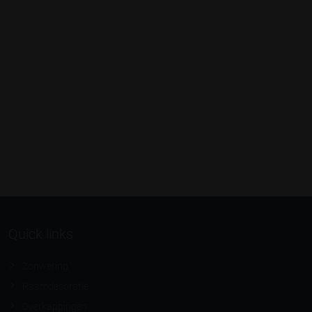
Quick links
Zonwering
Raamdecoratie
Overkappingen