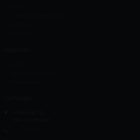
Horren
Accessoires & Doekcollectie
Inspiratie
Referenties
Algemeen
Contact
Algemene voorwaarden
Privacyverklaring
Leimuiden
Vriezenweg 10a
2451 VG Leimuiden
0172 205 001