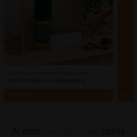
Neem d
op!
Klaar voor de toekomst? Bekijk onze
Somfy motoren voor raambekleding
LEES MEER
LEES 
Al onze
raamdecoratie
opties