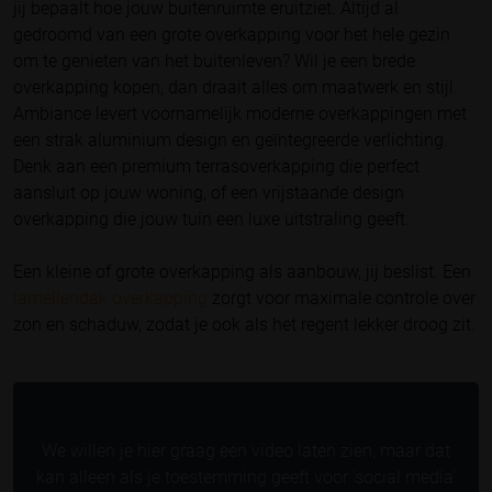
jij bepaalt hoe jouw buitenruimte eruitziet. Altijd al
gedroomd van een grote overkapping voor het hele gezin
om te genieten van het buitenleven? Wil je een brede
overkapping kopen, dan draait alles om maatwerk en stijl.
Ambiance levert voornamelijk moderne overkappingen met
een strak aluminium design en geïntegreerde verlichting.
Denk aan een premium terrasoverkapping die perfect
aansluit op jouw woning, of een vrijstaande design
overkapping die jouw tuin een luxe uitstraling geeft.
Een kleine of grote overkapping als aanbouw, jij beslist. Een
lamellendak overkapping
zorgt voor maximale controle over
zon en schaduw, zodat je ook als het regent lekker droog zit.
We willen je hier graag een video laten zien, maar dat
kan alleen als je toestemming geeft voor 'social media'