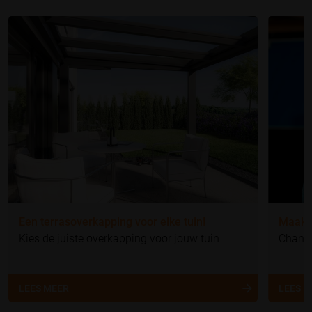
Een terrasoverkapping voor elke tuin!
Maak v
Kies de juiste overkapping voor jouw tuin
Chanta
LEES MEER
LEES 