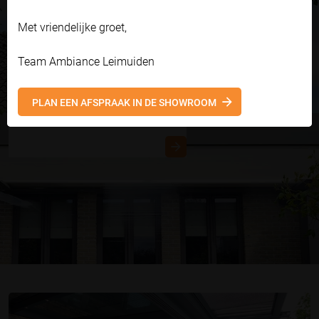
Een luxe
Met vriendelijke groet,
terrasoverkapping
Team Ambiance Leimuiden
voor elke tuin!
PLAN EEN AFSPRAAK IN DE SHOWROOM