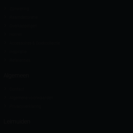
Zonwering
Raamdecoratie
Overkappingen
Horren
Accessoires & Doekcollectie
Inspiratie
Referenties
Algemeen
Contact
Algemene voorwaarden
Privacyverklaring
Leimuiden