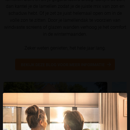
dan kantel je de lamellen zodat je de juiste mix van zon en
schaduw hebt. Of je zet ze juist helemaal open om in de
volle zon te zitten. Door je lamellendak te voorzien van
windvaste screens of glazen wanden verhoog je het comfort
in de wintermaanden.
Zeker weten genieten, het hele jaar lang.
BEKIJK DEZE BLOG VOOR MEER INFORMATIE