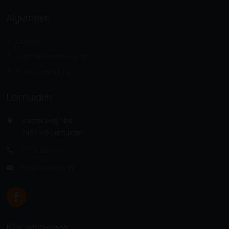
Algemeen
Contact
Algemene voorwaarden
Privacyverklaring
Leimuiden
Vriezenweg 10a
2451 VG Leimuiden
0172 205 001
Neem contact op
Klantenreview