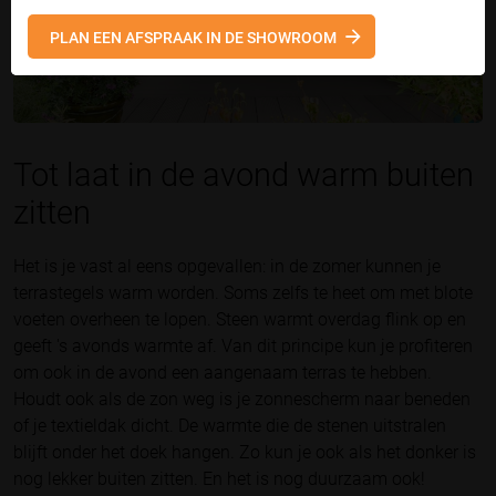
PLAN EEN AFSPRAAK IN DE SHOWROOM
Tot laat in de avond warm buiten
zitten
Het is je vast al eens opgevallen: in de zomer kunnen je
terrastegels warm worden. Soms zelfs te heet om met blote
voeten overheen te lopen. Steen warmt overdag flink op en
geeft 's avonds warmte af. Van dit principe kun je profiteren
om ook in de avond een aangenaam terras te hebben.
Houdt ook als de zon weg is je zonnescherm naar beneden
of je textieldak dicht. De warmte die de stenen uitstralen
blijft onder het doek hangen. Zo kun je ook als het donker is
nog lekker buiten zitten. En het is nog duurzaam ook!