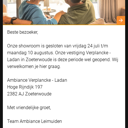
Cookie instellingen
Naast functionele cookies voor het correct functioneren van de
Beste bezoeker,
website maken wij gebruik van analytische, social media en
Bekijk onze zonneschermen
Bekijk
marketing cookies. Marketing cookies worden gebruikt om
advertenties te tonen die voor u relevant zijn. Begrijpt en aanvaardt u
Onze showroom is gesloten van vrijdag 24 juli t/m
LEES MEER
LEES 
het gebruik ervan? Klik dan op 'Accepteren en doorgaan'. Met de link
maandag 10 augustus. Onze vestiging Verplancke -
'Zelf instellen' kunt u uw voorkeuren wijzigen.
Ladan in Zoeterwoude is deze periode wel geopend. Wij
Bekijk onze privacyverklaring
verwelkomen je hier graag.
Accepteren en doorgaan
Ambiance Verplancke - Ladan
Hoge Rijndijk 197
Zelf instellen
2382 AJ Zoeterwoude
Met vriendelijke groet,
Team Ambiance Leimuiden