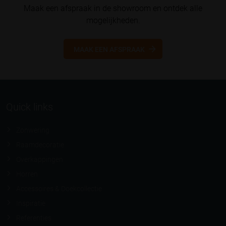
Maak een afspraak in de showroom en ontdek alle
mogelijkheden.
MAAK EEN AFSPRAAK
Quick links
Zonwering
Raamdecoratie
Overkappingen
Horren
Accessoires & Doekcollectie
Inspiratie
Referenties