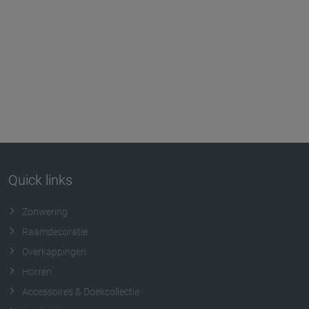
Quick links
Zonwering
Raamdecoratie
Overkappingen
Horren
Accessoires & Doekcollectie