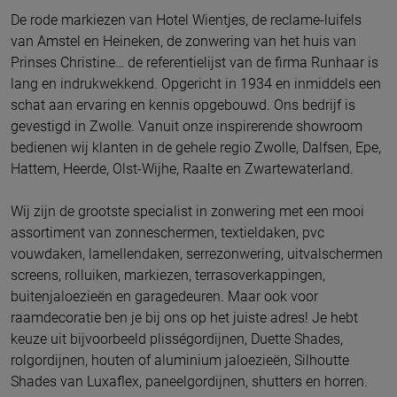
De rode markiezen van Hotel Wientjes, de reclame-luifels
van Amstel en Heineken, de zonwering van het huis van
Prinses Christine… de referentielijst van de firma Runhaar is
lang en indrukwekkend. Opgericht in 1934 en inmiddels een
schat aan ervaring en kennis opgebouwd. Ons bedrijf is
gevestigd in Zwolle.
Vanuit onze inspirerende showroom
bedienen wij klanten in de gehele regio
Zwolle, Dalfsen, Epe,
Hattem, Heerde, Olst-Wijhe, Raalte en Zwartewaterland.
Wij zijn de grootste specialist in zonwering met een mooi
assortiment van zonneschermen, textieldaken, pvc
vouwdaken, lamellendaken, serrezonwering, uitvalschermen
screens, rolluiken, markiezen, terrasoverkappingen,
buitenjaloezieën en garagedeuren. Maar ook voor
raamdecoratie ben je bij ons op het juiste adres! Je hebt
keuze uit bijvoorbeeld plisségordijnen, Duette Shades,
rolgordijnen, houten of aluminium jaloezieën, Silhoutte
Shades van Luxaflex, paneelgordijnen, shutters en horren.