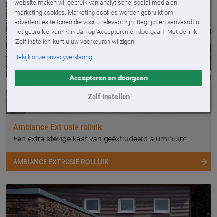
website maken wij gebruik van analytische, social media en
marketing cookies. Marketing cookies worden gebruikt om
advertenties te tonen die voor u relevant zijn. Begrijpt en aanvaardt u
het gebruik ervan? Klik dan op 'Accepteren en doorgaan'. Met de link
'Zelf instellen' kunt u uw voorkeuren wijzigen.
Bekijk onze privacyverklaring
Accepteren en doorgaan
Zelf instellen
Ambiance Extrusie rolluik
Een extra stevige kast van geëxtrudeerd aluminium
AMBIANCE EXTRUSIE ROLLUIK