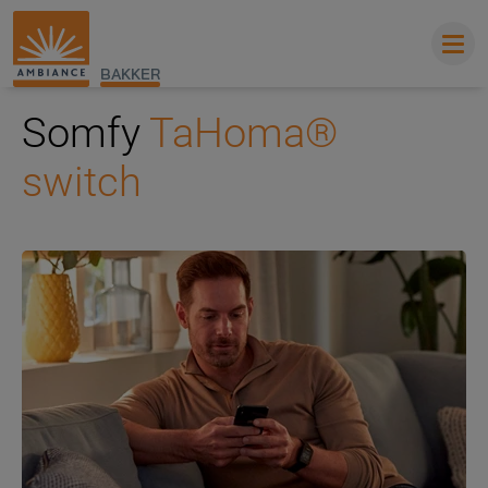
BAKKER
Somfy
TaHoma®
switch