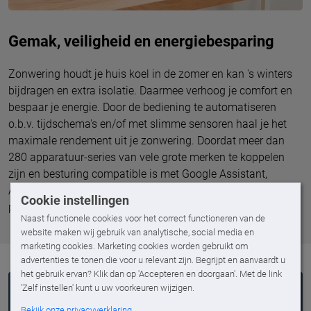
Gemak, veiligheid en energiebesparing
Zonwering houdt je huis koel in de zomer en kan 's winters
bijdragen en extra isolatie. Daarmee verhoog je comfort en
bespaar je energie. Door de bediening te automatiseren
o.b.v. tijdschema's en/of met slimme sensoren haal je het
maximale rendement uit je zonwering. Doordat meer dan
280 apparatuur-series van vele grote merken te koppelen
zijn en besturing compatible is met Google Assistant,
Amazon Alexa en Apple HomeKit zijn de mogelijkheden
Cookie instellingen
praktisch grenzeloos!
Naast functionele cookies voor het correct functioneren van de
website maken wij gebruik van analytische, social media en
marketing cookies. Marketing cookies worden gebruikt om
advertenties te tonen die voor u relevant zijn. Begrijpt en aanvaardt u
het gebruik ervan? Klik dan op 'Accepteren en doorgaan'. Met de link
'Zelf instellen' kunt u uw voorkeuren wijzigen.
Bekijk onze privacyverklaring