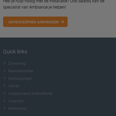
Heb je hulp nodig met de installatie? Ook daarbij kan de
specialist van Ambiance je helpen!
ADVIESGESPREK AANVRAGEN
Quick links
Zonwering
Raamdecoratie
Overkappingen
Horren
Accessoires & Doekcollectie
Inspiratie
Referenties