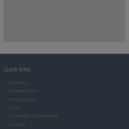
Quick links
Zonwering
Raamdecoratie
Overkappingen
Horren
Accessoires & Doekcollectie
Inspiratie