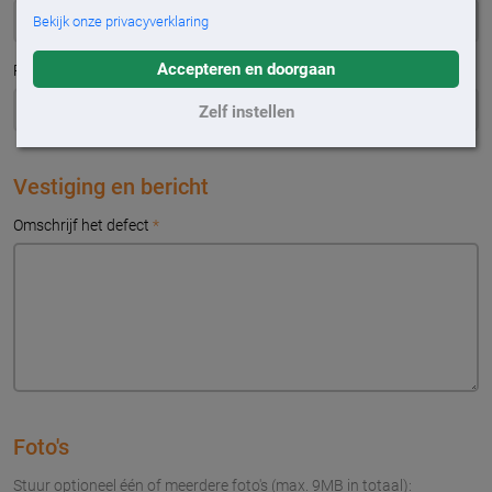
Bekijk onze privacyverklaring
Accepteren en doorgaan
Plaats
*
Zelf instellen
Vestiging en bericht
Omschrijf het defect
*
Foto's
Stuur optioneel één of meerdere foto's (max. 9MB in totaal):