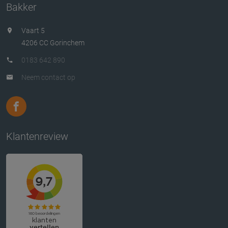
Bakker
Vaart 5
4206 CC Gorinchem
0183 642 890
Neem contact op
Klantenreview