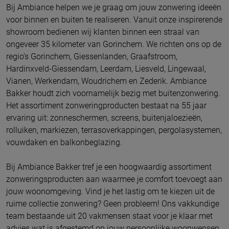
Bij Ambiance helpen we je graag om jouw zonwering ideeën
voor binnen en buiten te realiseren. Vanuit onze inspirerende
showroom bedienen wij klanten binnen een straal van
ongeveer 35 kilometer van Gorinchem. We richten ons op de
regio’s Gorinchem, Giessenlanden, Graafstroom,
Hardinxveld-Giessendam, Leerdam, Liesveld, Lingewaal,
Vianen, Werkendam, Woudrichem en Zederik. Ambiance
Bakker houdt zich voornamelijk bezig met buitenzonwering.
Het assortiment zonweringproducten bestaat na 55 jaar
ervaring uit: zonneschermen, screens, buitenjaloezieën,
rolluiken, markiezen, terrasoverkappingen, pergolasystemen,
vouwdaken en balkonbeglazing.
Bij Ambiance Bakker tref je een hoogwaardig assortiment
zonweringsproducten aan waarmee je comfort toevoegt aan
jouw woonomgeving. Vind je het lastig om te kiezen uit de
ruime collectie zonwering? Geen probleem! Ons vakkundige
team bestaande uit 20 vakmensen staat voor je klaar met
advies wat is afgestemd op jouw persoonlijke woonwensen.