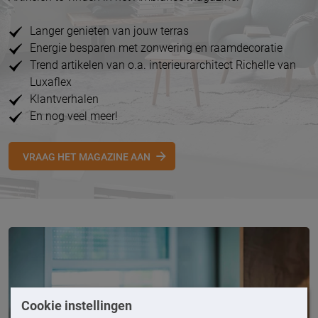
Langer genieten van jouw terras
Energie besparen met zonwering en raamdecoratie
Trend artikelen van o.a. interieurarchitect Richelle van
Luxaflex
Klantverhalen
En nog veel meer!
VRAAG HET MAGAZINE AAN
Cookie instellingen