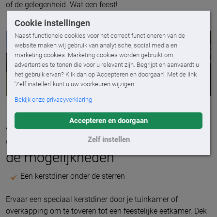
of de gelegenheid. Wat een feest!
Cookie instellingen
Naast functionele cookies voor het correct functioneren van de
website maken wij gebruik van analytische, social media en
marketing cookies. Marketing cookies worden gebruikt om
advertenties te tonen die voor u relevant zijn. Begrijpt en aanvaardt u
het gebruik ervan? Klik dan op 'Accepteren en doorgaan'. Met de link
'Zelf instellen' kunt u uw voorkeuren wijzigen.
Bekijk onze privacyverklaring
Accepteren en doorgaan
Activiteiten onder een kerst
overkapping: maak gebruik van
Zelf instellen
de mogelijkheden
Een kerstdiner onder de sterren
Ervaar een speciaal kerstdiner door je tuinkamer of
overkapping om te toveren tot een feestelijke eetkamer. Dek