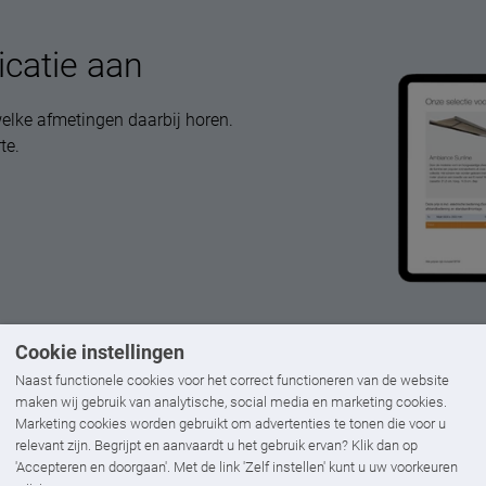
icatie aan
elke afmetingen daarbij horen.
te.
Cookie instellingen
Naast functionele cookies voor het correct functioneren van de website
maken wij gebruik van analytische, social media en marketing cookies.
Marketing cookies worden gebruikt om advertenties te tonen die voor u
relevant zijn. Begrijpt en aanvaardt u het gebruik ervan? Klik dan op
'Accepteren en doorgaan'. Met de link 'Zelf instellen' kunt u uw voorkeuren