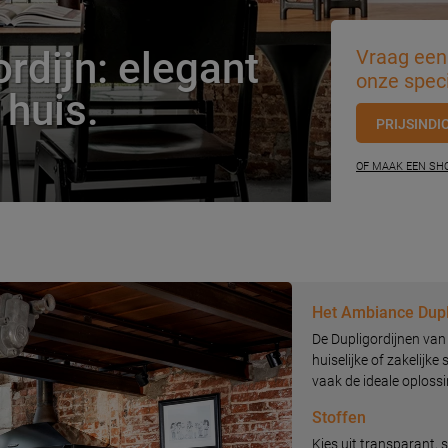
rdijn: elegant
Vraag een 
onze speci
 huis.
PRIJSINDI
OF MAAK EEN S
Het Ambiance Dupl
De Dupligordijnen van
huiselijke of zakelijke
vaak de ideale oplossi
Stoffen
Kies uit transparant, 