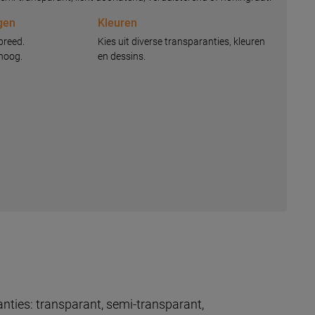
gen
Kleuren
breed.
Kies uit diverse transparanties, kleuren
hoog.
en dessins.
anties: transparant, semi-transparant,