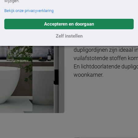
wijzigen.
Bekijk onze privacyverklaring
Accepteren en doorgaan
Geschikt voor alle 
Zelf instellen
Dupligordijnen zijn geschik
dupligordijnen zijn ideaal
vuilafstotende stoffen kom
En lichtdoorlatende dupligo
woonkamer.