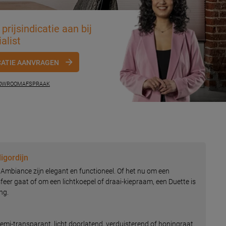
prijsindicatie aan bij
alist
CATIE AANVRAGEN
HOWROOMAFSPRAAK
igordijn
 Ambiance zijn elegant en functioneel. Of het nu om een
 sfeer gaat of om een lichtkoepel of draai-kiepraam, een Duette is
ng.
semi-transparant, licht doorlatend, verduisterend of honingraat.