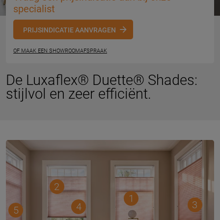
specialist
PRIJSINDICATIE AANVRAGEN
OF MAAK EEN SHOWROOMAFSPRAAK
De Luxaflex® Duette® Shades:
stijlvol en zeer efficiënt.
2
1
3
4
5