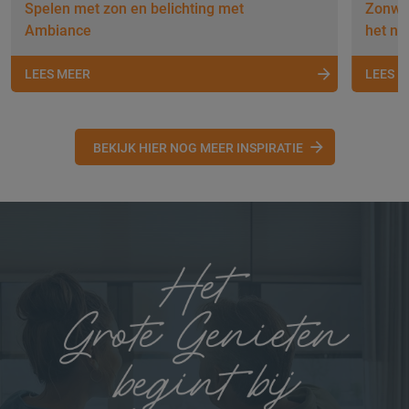
Spelen met zon en belichting met
Zonwer
Ambiance
het nu
LEES MEER
LEES 
BEKIJK HIER NOG MEER INSPIRATIE