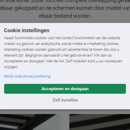
en stuk korter zodat toch een complete overkapping gere
n elkaar gekoppeld en de schermen kunnen door middel va
elkaar bediend worden.
Cookie instellingen
n aan het eind van het terras ondersteund door staander
orden. De doekspleten tussen de velden in zijn aan de o
Naast functionele cookies voor het correct functioneren van de website
maken wij gebruik van analytische, social media en marketing cookies.
ij een regenbuitje gewoon gebruik gemaakt kan worden va
Marketing cookies worden gebruikt om advertenties te tonen die voor u
relevant zijn. Begrijpt en aanvaardt u het gebruik ervan? Klik dan op
ak en het boeibord is voorzien van een muuraansluitingspr
'Accepteren en doorgaan'. Met de link 'Zelf instellen' kunt u uw voorkeuren
wijzigen.
niet tussendoor kan vallen.
Bekijk onze privacyverklaring
 flexibele terrasoverkapping die in principe het hele jaar d
Accepteren en doorgaan
Zelf instellen