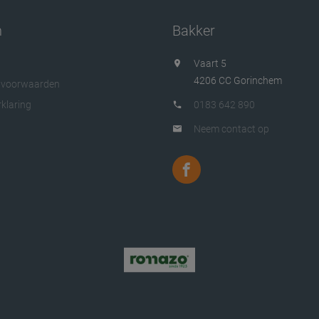
n
Bakker
Vaart 5
4206 CC Gorinchem
 voorwaarden
klaring
0183 642 890
Neem contact op