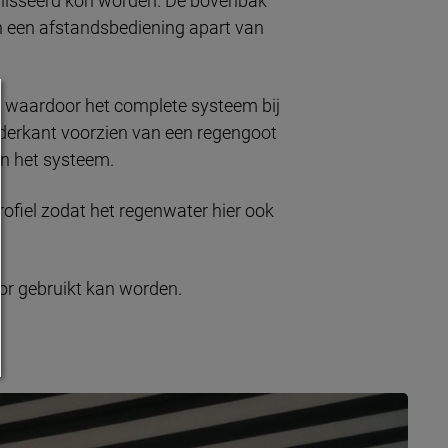
alisseerd kon worden. De bovenbak
n een afstandsbediening apart van
s waardoor het complete systeem bij
nderkant voorzien van een regengoot
n het systeem.
ofiel zodat het regenwater hier ook
oor gebruikt kan worden.