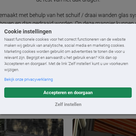
t gemaakt met behulp van het schuif / draai wanden glas s
hoven en dan gedraaid worden. Op deze mannier kunnen 
Cookie instellingen
 worden geschoven of als het kouder wordt helemaal gesl
Naast functionele cookies voor het correct functioneren van de website
maken wij gebruik van analytische, social media en marketing cookies.
 we een onderliggende serrezonwering van Markilux gepl
Marketing cookies worden gebruikt om advertenties te tonen die voor u
. En om de terrasoverkapping het hele jaar door te gebru
relevant zijn. Begrijpt en aanvaardt u het gebruik ervan? Klik dan op
 de verlichting en de verwarming zijn beide apart te bed
'Accepteren en doorgaan'. Met de link 'Zelf instellen' kunt u uw voorkeuren
wijzigen.
en met het resultaat en heeft aangegeven dat ze nog nooit
Bekijk onze privacyverklaring
doorgebracht. Echt een verlenging van de woonkamer.
Accepteren en doorgaan
Zelf instellen