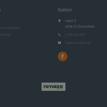
n
Bakker
Vaart 5
4206 CC Gorinchem
 voorwaarden
klaring
0183 642 890
Neem contact op