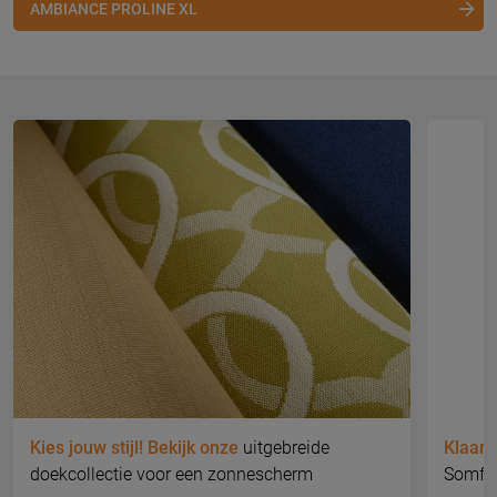
AMBIANCE PROLINE XL
Kies jouw stijl! Bekijk onze
uitgebreide
Klaar 
doekcollectie voor een zonnescherm
Somfy 