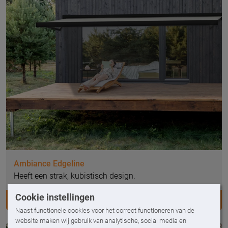
Ambiance Edgeline
Heeft een strak, kubistisch design.
Cookie instellingen
AMBIANCE EDGELINE
Naast functionele cookies voor het correct functioneren van de
website maken wij gebruik van analytische, social media en