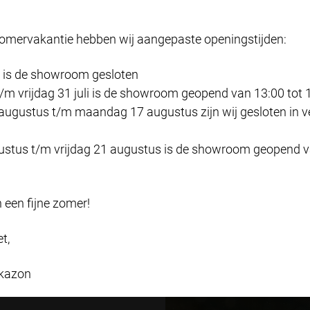
wijzigen.
Maximaal 2,5 meter br
Bekijk onze privacyverklaring
Maximaal 1 meter bree
zomervakantie hebben wij aangepaste openingstijden:
Inbouwdiepte
Accepteren en doorgaan
34 of 43 mm
 is de showroom gesloten
Zelf instellen
Tussenprofiel
t/m vrijdag 31 juli is de showroom geopend van 13:00 tot 
Vanaf 100 cm hoogte
augustus t/m maandag 17 augustus zijn wij gesloten in 
Gaas
Zwart, grijs, ClearVie
stus t/m vrijdag 21 augustus is de showroom geopend va
dat pollen filtert.
Standaard RAL-kleure
wit (9010), crème (9001
 een fijne zomer!
dennengroen (6009), s
et,
kazon