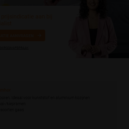
prijsindicatie aan bij
alist
CATIE AANVRAGEN
HOWROOMAFSPRAAK
emhor
boren. Ideaal voor kunststof en aluminium kozijnen
aai-/kiepramen
e soorten gaas