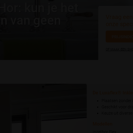
or: kun je het
en van geen
Vraag een 
onze speci
PRIJSINDI
OF MAAK EEN S
De Luxaflex® Inkl
Plaatsen zonder 
Geschikt voor dr
Keuze uit divers
Modellen
Inzethor Flex