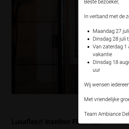
Beste bezoeker,
In verband met de 
Maandag 27 juli
Dinsdag 28 juli 
Van zaterdag 1 
vakantie
Dinsdag 18 augu
uur
Wij wensen iedereen
Met vriendelijke gro
Team Ambiance De
Luxaflex® Inzethor Flex Plus