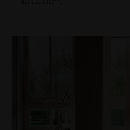
staalblauw (5011).