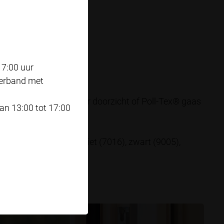
eed x 1 meter hoog
d x 2.5 meter hoog
17:00 uur
verband met
w™ (standaard) met beter doorzicht of Poll-Tex® gaas
n 13:00 tot 17:00
n
), zilver (9006), antraciet (7016), zwart (9005),
taalblauw (5011)