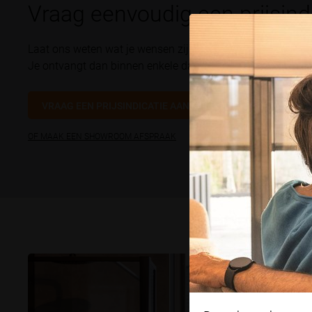
Vraag eenvoudig een prijsind
Laat ons weten wat je wensen zijn voor de zonwering en w
Je ontvangt dan binnen enkele dagen een indicatieve offer
VRAAG EEN PRIJSINDICATIE AAN
OF MAAK EEN SHOWROOM AFSPRAAK