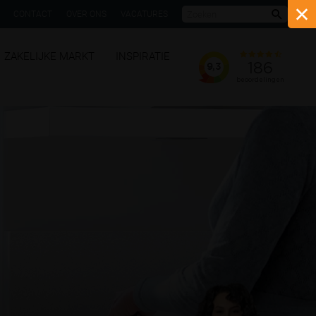
CONTACT
OVER ONS
VACATURES
Zoeke
ZAKELIJKE MARKT
INSPIRATIE