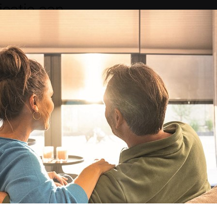
icatie aan
elke afmetingen daarbij horen.
te.
Cookie instellingen
Naast functionele cookies voor het correct functioneren van de website
maken wij gebruik van analytische, social media en marketing cookies.
Luxaflex® Inzethor
Marketing cookies worden gebruikt om advertenties te tonen die voor u
relevant zijn. Begrijpt en aanvaardt u het gebruik ervan? Klik dan op
'Accepteren en doorgaan'. Met de link 'Zelf instellen' kunt u uw voorkeuren
Maximale afmetingen