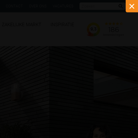
CONTACT
OVER ONS
VACATURES
Zoeke
ZAKELIJKE MARKT
INSPIRATIE