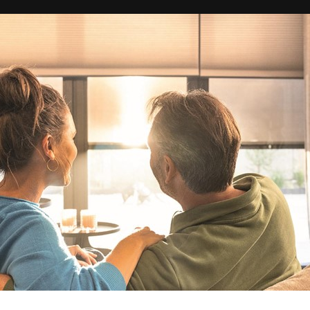
rpen om te voldoen aan jouw 
toenemende vraag naar tuinoverkappingen, de
sQope. Een ni
 is ongeëvenaard strak en symmetrisch met geïntegreerde
zijn daardoor van buitenaf niet zichtbaar.
Cookie instellingen
Naast functionele cookies voor het correct functioneren van de website
maken wij gebruik van analytische, social media en marketing cookies.
Marketing cookies worden gebruikt om advertenties te tonen die voor u
relevant zijn. Begrijpt en aanvaardt u het gebruik ervan? Klik dan op
'Accepteren en doorgaan'. Met de link 'Zelf instellen' kunt u uw voorkeuren