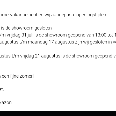
wijzigen.
Bekijk onze privacyverklaring
zomervakantie hebben wij aangepaste openingstijden:
Accepteren en doorgaan
 is de showroom gesloten
llen je hier graag een video laten zien, maar dat kan alleen 
Zelf instellen
t/m vrijdag 31 juli is de showroom geopend van 13:00 tot 
toestemming geeft voor 'social media' cookies.
augustus t/m maandag 17 augustus zijn wij gesloten in 
PAS JE COOKIE INSTELLINGEN AAN
stus t/m vrijdag 21 augustus is de showroom geopend va
 een fijne zomer!
et,
kazon