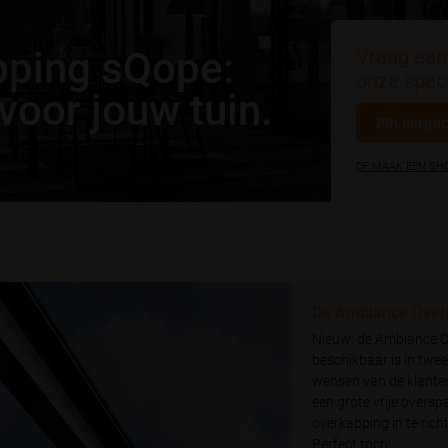
ping sQope:
Vraag een 
onze speci
 voor jouw tuin.
PRIJSINDI
OF MAAK EEN S
De Ambiance Over
Nieuw: de Ambiance O
beschikbaar is in twe
wensen van de klanten
een grote vrije oversp
overkapping in te ric
Perfect toch!