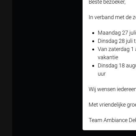
Beste bezoeker,
In verband met de 
Maandag 27 juli
We wi
Dinsdag 28 juli 
Van zaterdag 1 
vakantie
Dinsdag 18 augu
uur
Wij wensen iedereen
Met vriendelijke gro
Team Ambiance De