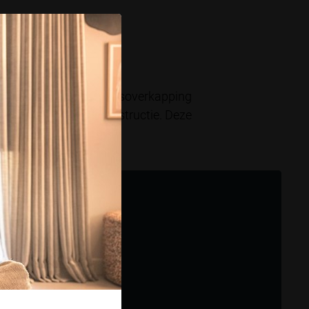
wensen
euwe kubistische terrasoverkapping
 dakliggers in de constructie. Deze