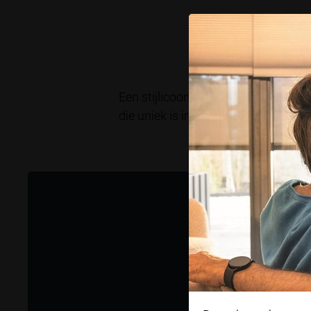
Ontwo
Een stijlicoon dat inspeelt op de 
die uniek is in zijn soort.
Het ontwerp