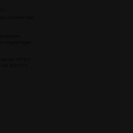
gen
d x 4,5 meter diep.
ard kleuren.
ok mogelijk tegen
ren zijn: 9010 X,
6 SM, 9005 CTX,