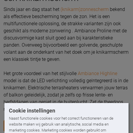
Sinds jaar en dag staat het
(knikarm)zonnescherm
bekend
als effectieve bescherming tegen de zon. Het is een
multifunctionele oplossing, de strakke varianten zijn ook
geschikt als moderne zonwering . Ambiance Proline met de
discusvormige kast sluit goed aan bij karakteristieke
panden. Overweeg bijvoorbeeld een golvende, geschulpte
volant aan de onderkant van het doek om je knikarmscherm
een klassiek tintje te geven.
Het grote voordeel van het stijlvolle
Ambiance Highline
model is dat de LED verlichting volledig geïntegreerd is in de
knikarmen. Elektrische terrasheaters verwarmen jouw terras
of balkon geleidelijk, zodat je zelfs op frisse lente- en
herfstdagen van geniet in de buitenlucht. Zet de theedoos
maar klaar!
Cookie instellingen
Naast functionele cookies voor het correct functioneren van de
website maken wij gebruik van analytische, social media en
BEKIJK ONZE KNIKARMSCHERMEN
marketing cookies. Marketing cookies worden gebruikt om