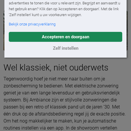
advertenties te tonen die voor u relevant zijn. Begrijpt en aanvaardt u
het gebruik ervan? Klik dan op 'Accepteren en doorgaan'. Met de link
'Zelf instellen' kunt u uw voorkeuren wijzigen.
Bekijk onze privacyverklaring
Accepteren en doorgaan
Zelf instellen
Wel klassiek, niet ouderwets
Tegenwoordig hoef je niet meer naar buiten om je
zonbescherming te bedienen. Met elektrische zonwering
geniet je van een lange levensduur en gebruiksvriendelijk
systeem. Bij Ambiance zijn er stijlvolle zonweringen die
passen bij een retro of klassiek pand uit de jaren ‘30. Met
één druk op de afstandsbediening regel jij de exacte positie.
Om het nog makkelijker te maken, kun je automatische
routines instellen via een app. In de showroom vertellen