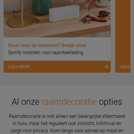
Klaar voor de toekomst? Bekijk onze
Somfy motoren voor raambekleding
LEES MEER
LEES 
Al onze
raamdecoratie
opties
Raamdecoratie is niet alleen een belangrijke sfeermaker
in huis, maar het reguleert ook zonlicht, lichtinval en
zorgt voor privacy. Kom langs voor advies op maat en