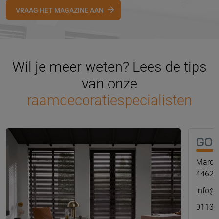
VRAAG HET MAGAZINE AAN
Wil je meer weten? Lees de tips
van onze
raamdecoratiespecialisten
GOE
Marqu
4462 
info@a
0113 