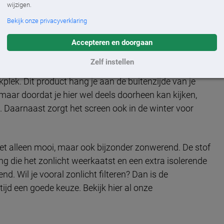
wijzigen.
Bekijk onze privacyverklaring
mbekleding draagt bovendien bij aan de uitstraling
Accepteren en doorgaan
k is voor de werksfeer. Een win-win situatie dus!
Zelf instellen
plek. Dit product hang je aan de buitenzijde van je
aar doordat je hier wel deels doorheen kan kijken,
d. Daarnaast zorgt het screen ook in de winter voor
iet alleen mooi, maar ook bijzonder zonwerend. De stof
ng die het zonlicht weerkaatst en een extra isolerende
nd. Wil je vooral zonlicht filteren? Dan is de
ijd een goede keuze. Bekijk hier al onze