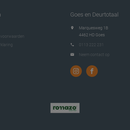
n
Goes en Deurtotaal
Marquesweg 1B
4462 HD Goes
 voorwaarden
klaring
0113 222 231
Neem contact op