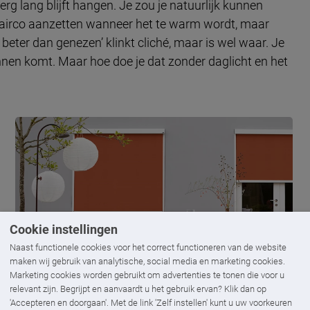
erg lang blijft hangen. Je zou je natuurlijk kunnen
airco aanzetten wanneer het te warm wordt, maar
eter dan genezen’ klinkt cliché, maar is wel waar. Je
innen komt. Maar hoe doe je dat zonder daglicht en het
Cookie instellingen
Naast functionele cookies voor het correct functioneren van de website
maken wij gebruik van analytische, social media en marketing cookies.
Marketing cookies worden gebruikt om advertenties te tonen die voor u
relevant zijn. Begrijpt en aanvaardt u het gebruik ervan? Klik dan op
Screens
'Accepteren en doorgaan'. Met de link 'Zelf instellen' kunt u uw voorkeuren