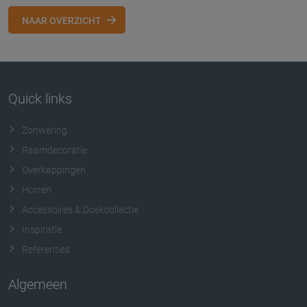
NAAR OVERZICHT
Quick links
Zonwering
Raamdecoratie
Overkappingen
Horren
Accessoires & Doekcollectie
Inspiratie
Referenties
Algemeen