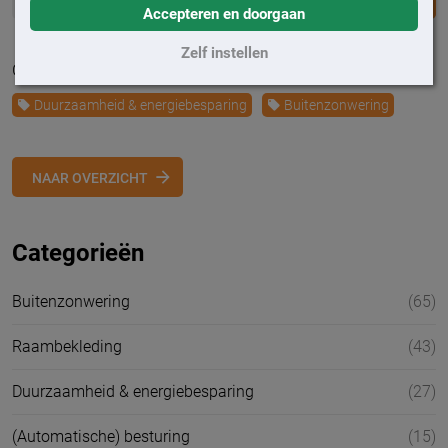
Accepteren en doorgaan
Zelf instellen
Geplaatst op 19 april 2021
Duurzaamheid & energiebesparing
Buitenzonwering
NAAR OVERZICHT
Categorieën
Buitenzonwering
(65)
Raambekleding
(43)
Duurzaamheid & energiebesparing
(27)
(Automatische) besturing
(15)