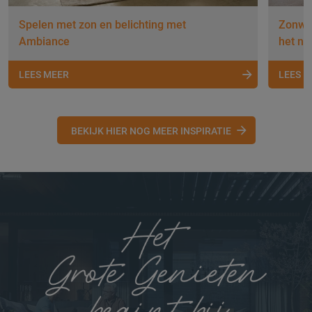
Spelen met zon en belichting met
Zonwer
Ambiance
het nu
LEES MEER
LEES 
BEKIJK HIER NOG MEER INSPIRATIE