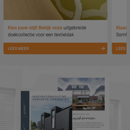
Kies jouw stijl! Bekijk onze
uitgebreide
Klaar 
doekcollectie voor een textieldak
Somfy 
LEES MEER
LEES 