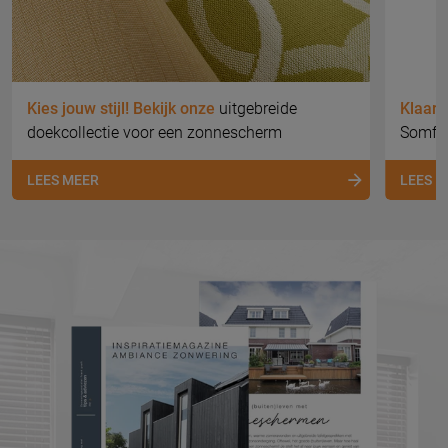
Kies jouw stijl! Bekijk onze
uitgebreide
Klaar 
doekcollectie voor een zonnescherm
Somfy 
LEES MEER
LEES 