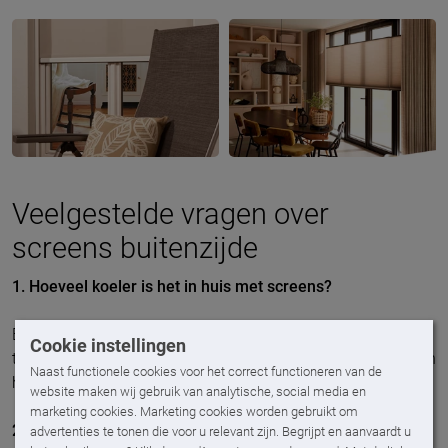
Veelgestelde vragen over
screens buitenzijde
1. Hoeveel koeler is het in huis met screens?
Bij juist gebruik tot wel 7 graden koeler! Dat is het verschil
Cookie instellingen
tussen zweten op je eigen bank en comfortabel genieten van
Naast functionele cookies voor het correct functioneren van de
het binnen zijn, zelfs op de warmste zomerdagen.
website maken wij gebruik van analytische, social media en
marketing cookies. Marketing cookies worden gebruikt om
2. Blijft mijn uitzicht behouden met screens?
advertenties te tonen die voor u relevant zijn. Begrijpt en aanvaardt u