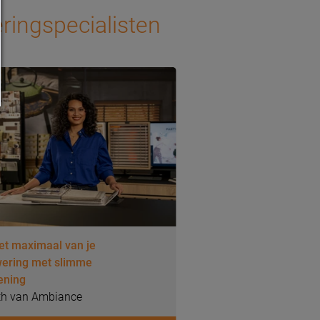
ringspecialisten
et maximaal van je
ering met slimme
ening
th van Ambiance