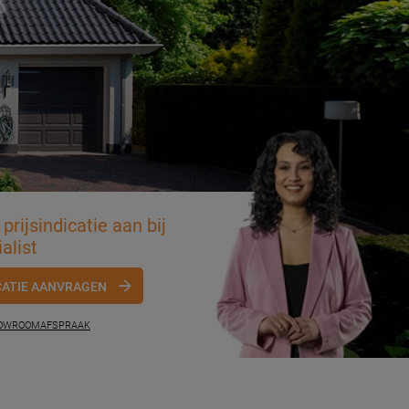
prijsindicatie aan bij
alist
CATIE AANVRAGEN
HOWROOMAFSPRAAK