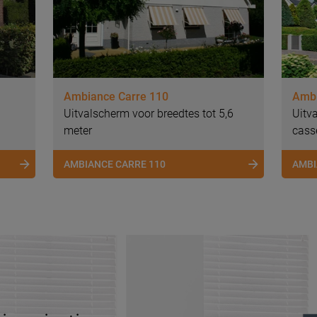
Ambiance Carre 110
Ambi
Uitvalscherm voor breedtes tot 5,6
Uitv
meter
cass
AMBIANCE CARRE 110
AMBI