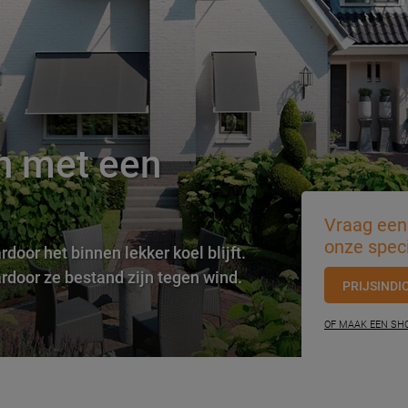
en met een
Vraag een 
onze speci
door het binnen lekker koel blijft.
door ze bestand zijn tegen wind.
PRIJSINDI
OF MAAK EEN S