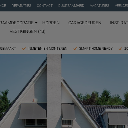
NCE
REPARATIES
CONTACT
DUURZAAMHEID
VACATURES
VEELGE
RAAMDECORATIE
HORREN
GARAGEDEUREN
INSPIRAT
VESTIGINGEN (43)
T GEMAAKT
INMETEN EN MONTEREN
SMART HOME READY
2