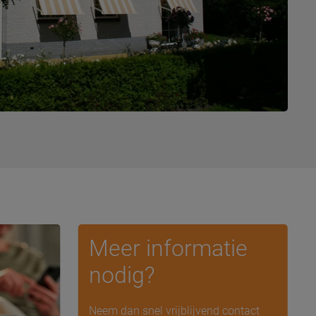
Meer informatie
nodig?
Neem dan snel vrijblijvend contact