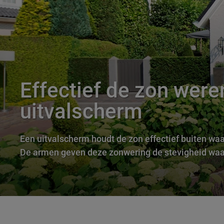
Effectief de zon wer
uitvalscherm
Een uitvalscherm houdt de zon effectief buiten waar
De armen geven deze zonwering de stevigheid waar