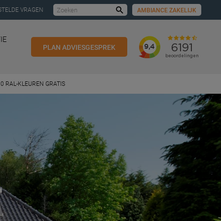
STELDE VRAGEN
AMBIANCE ZAKELIJK
Zoeken
IE
PLAN ADVIESGESPREK
00 RAL-KLEUREN GRATIS