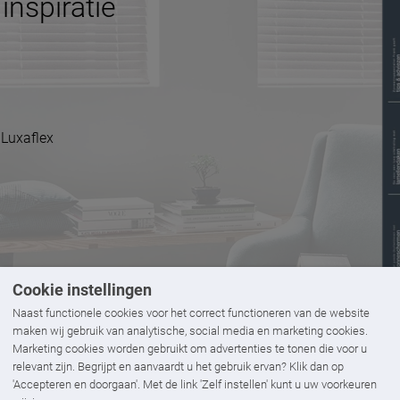
inspiratie
 Luxaflex
Cookie instellingen
Naast functionele cookies voor het correct functioneren van de website
maken wij gebruik van analytische, social media en marketing cookies.
Marketing cookies worden gebruikt om advertenties te tonen die voor u
relevant zijn. Begrijpt en aanvaardt u het gebruik ervan? Klik dan op
'Accepteren en doorgaan'. Met de link 'Zelf instellen' kunt u uw voorkeuren