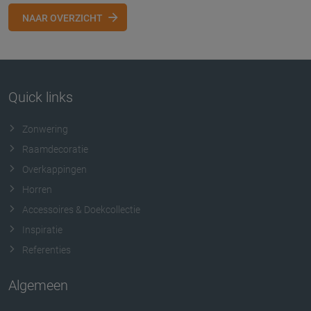
NAAR OVERZICHT
Quick links
Zonwering
Raamdecoratie
Overkappingen
Horren
Accessoires & Doekcollectie
Inspiratie
Referenties
Algemeen