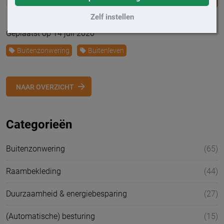
Zelf instellen
Geplaatst op 14 juli 2020
Buitenzonwering
Buitenleven
NAAR OVERZICHT
Categorieën
Buitenzonwering
(65)
Raambekleding
(44)
Duurzaamheid & energiebesparing
(27)
(Automatische) besturing
(15)