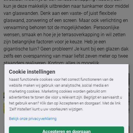
kun je deze makkelijk uitbreiden naar tuinkamer door middel
van glaswanden. Denk aan een vaste- of juist flexibele
glaswand, zonwering of een screen. Maar ook verlichting en
verwarming behoren tot de mogelijkheden. Persoonlijke
wensen, smaak en hoe je je terrasoverkapping in wil zetten
zijn belangrijke factoren voor je keuze. Heb je een
gigantische tuin? Geen probleem! Je kunt bij een glazen dak
zelfs een overspanning van maar liefst zeven meter op twee
staanders realiseren. Kortom: alles is mogelijk.
Cookie instellingen
Naast functionele cookies voor het correct functioneren van de
website maken wij gebruik van analytische, social media en
marketing cookies. Marketing cookies worden gebruikt om
advertenties te tonen die voor u relevant zijn. Begrijpt en aanvaardt u
het gebruik ervan? Klik dan op 'Accepteren en doorgaan'. Met de link
'Zelf instellen' kunt u uw voorkeuren wijzigen.
Bekijk onze privacyverklaring
Accepteren en doorgaan
DEEL