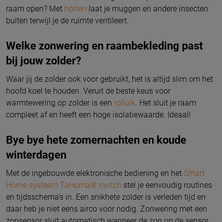
raam open? Met
horren
laat je muggen en andere insecten
buiten terwijl je de ruimte ventileert.
Welke zonwering en raambekleding past
bij jouw zolder?
Waar jij de zolder ook voor gebruikt, het is altijd slim om het
hoofd koel te houden. Veruit de beste keus voor
warmtewering op zolder is een
rolluik
. Het sluit je raam
compleet af en heeft een hoge isolatiewaarde. Ideaal!
Bye bye hete zomernachten en koude
winterdagen
Met de ingebouwde elektronische bediening en het
Smart
Home systeem TaHoma® switch
stel je eenvoudig routines
en tijdsschema’s in. Een snikhete zolder is verleden tijd en
daar heb je niet eens airco voor nodig. Zonwering met een
zonsensor sluit automatisch wanneer de zon op de sensor