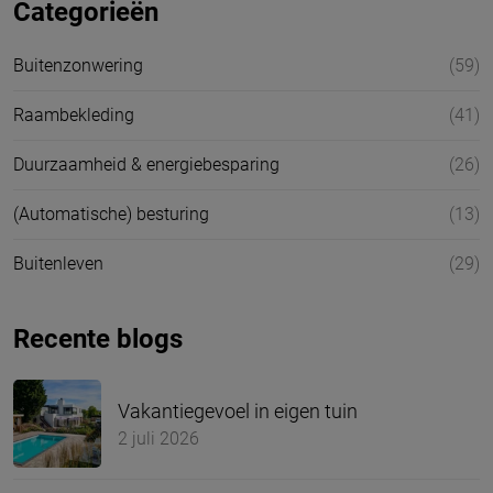
Categorieën
Buitenzonwering
(59)
Raambekleding
(41)
Duurzaamheid & energiebesparing
(26)
(Automatische) besturing
(13)
Buitenleven
(29)
Recente blogs
Vakantiegevoel in eigen tuin
2 juli 2026