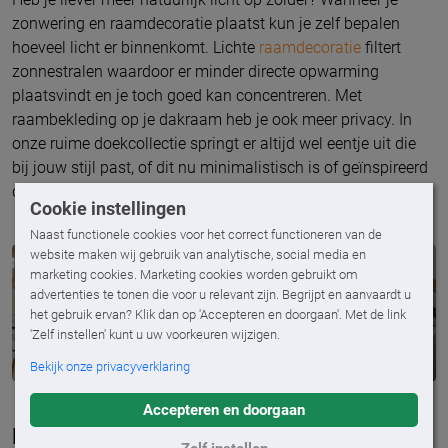
zonwering en raamdecoratie plaatst kun je zelf bepalen
hoeveel licht er binnenkomt. Lichte
raamdecoratie
filtert
zonnestralen waardoor er minder directe opwarming
plaatsvindt en je toch goed kan concentreren. Met
raambekleding op je dakraam heb je ook meer privacy. In
onze ruime doekcollectie springt er altijd wel eentje uit die
bij jouw stijl past, of dit nu minimalistisch is of geïnspireerd
door kleurrijke dessins uit verre landen.
Cookie instellingen
Naast functionele cookies voor het correct functioneren van de
website maken wij gebruik van analytische, social media en
marketing cookies. Marketing cookies worden gebruikt om
advertenties te tonen die voor u relevant zijn. Begrijpt en aanvaardt u
het gebruik ervan? Klik dan op 'Accepteren en doorgaan'. Met de link
'Zelf instellen' kunt u uw voorkeuren wijzigen.
Bekijk onze privacyverklaring
Accepteren en doorgaan
Inspiratie en persoonlijk advies