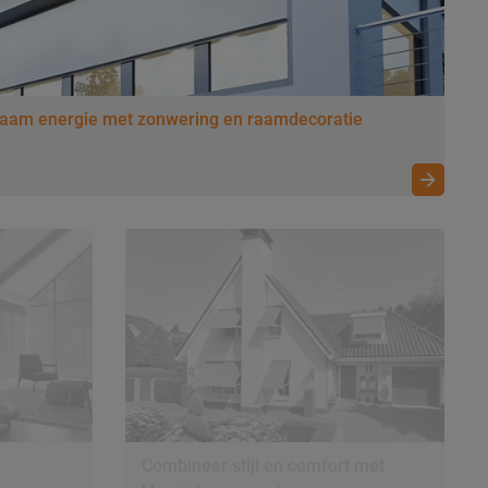
zaam energie met zonwering en raamdecoratie
Combineer stijl en comfort met