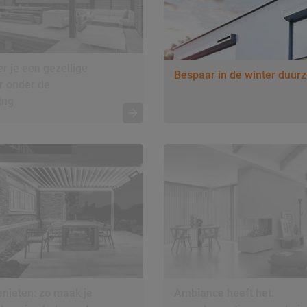
r je een gezellige
Bespaar in de winter duur
r onder de
ing
nieten: zo maak je
Ambiance heeft het: