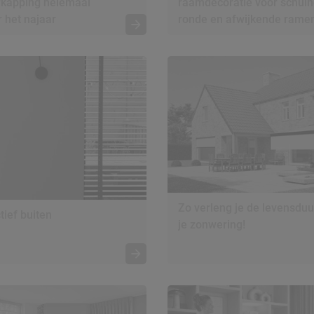
rkapping helemaal
raamdecoratie voor schuin
r het najaar
ronde en afwijkende rame
Zo verleng je de levensduu
tief buiten
je zonwering!