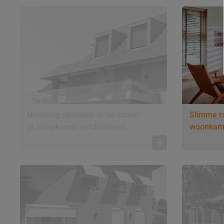
Urenlang uitslapen in de zomer:
Slimme r
je slaapkamer verduisteren
woonkamer