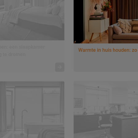
pen: een slaapkamer
Warmte in huis houden: zo
g te dromen