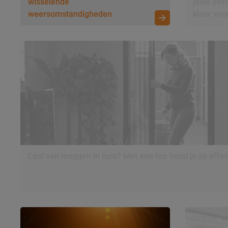
wisselende
jouw ove
weersomstandigheden
klaar voo
Last van muggen in huis? Met een hor houd je ze effec