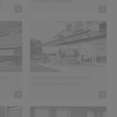
e,
klassieke zonwering
n
r van
Geef je zonwering een tweede
leven met herbekleding