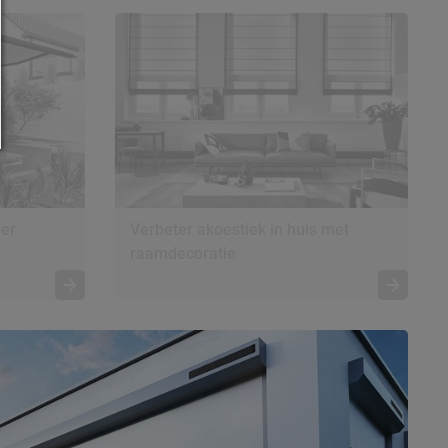
der
Verbeter akoestiek in huis met
raamdecoratie