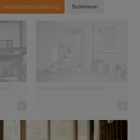
(Automatische) besturing
Buitenleven
ratie
Raamdecoratie kinderkamer