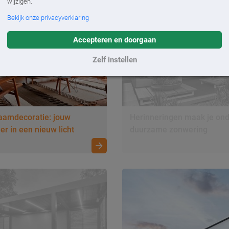
wijzigen.
Bekijk onze privacyverklaring
Accepteren en doorgaan
Zelf instellen
aamdecoratie: jouw
Herinneringen maak je on
 in een nieuw licht
duurzame zonwering