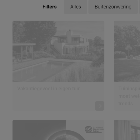
Filters
Alles
Buitenzonwering
Vakantiegevoel in eigen tuin
Tuininspir
moet wete
trends