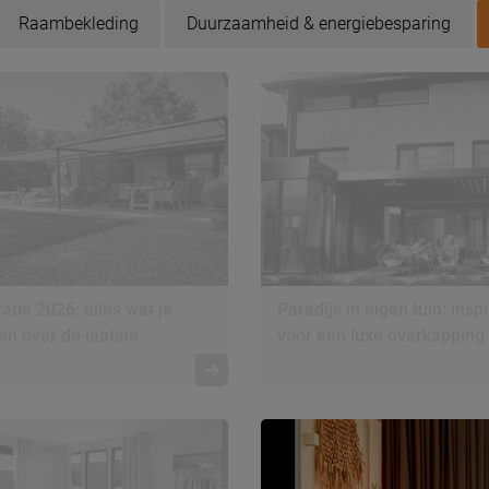
Raambekleding
Duurzaamheid & energiebesparing
atie 2026: alles wat je
Paradijs in eigen tuin: inspi
n over de laatste
voor een luxe overkapping