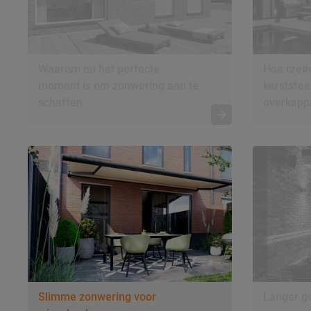
Waarom nu het perfecte
Hoe creëe
moment is om zonwering aan te
kerstsfee
schaffen
overkapp
Slimme zonwering voor
Langer ge