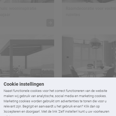
 huis: wooninspiratie
Raamdecoratie voor vocht
najaar
ruimtes
Cookie instellingen
Shutters schoonmaken doe
Naast functionele cookies voor het correct functioneren van de website
n hordeur!
maken wij gebruik van analytische, social media en marketing cookies.
zo
Marketing cookies worden gebruikt om advertenties te tonen die voor u
relevant zijn. Begrijpt en aanvaardt u het gebruik ervan? Klik dan op
'Accepteren en doorgaan'. Met de link 'Zelf instellen' kunt u uw voorkeuren