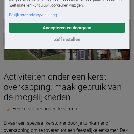
of de gelegenheid. Wat een feest!
'Zelf instellen' kunt u uw voorkeuren wijzigen.
Bekijk onze privacyverklaring
Accepteren en doorgaan
Zelf instellen
Activiteiten onder een kerst
overkapping: maak gebruik van
de mogelijkheden
Een kerstdiner onder de sterren
Ervaar een speciaal kerstdiner door je tuinkamer of
overkapping om te toveren tot een feestelijke eetkamer. Dek