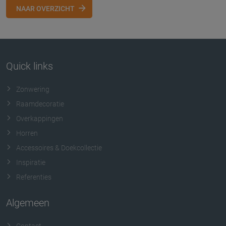
NAAR OVERZICHT
Quick links
Zonwering
Raamdecoratie
Overkappingen
Horren
Accessoires & Doekcollectie
Inspiratie
Referenties
Algemeen
Contact