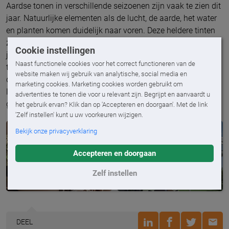
Aardse tonen in verschillende seizoenen zijn vaak te zien dit
jaar. Natuurlijke elementen als de lucht, de aarde, het water
en planten komen duidelijk naar voren. Deze heldere tinten
zijn gemakkelijk te combineren met de rest van de kleuren in
Cookie instellingen
je woning. Je hoeft daarom ook niet al te veel aanpassingen
Naast functionele cookies voor het correct functioneren van de
te doen om je huis een upgrade te geven. De kleuren die bij
website maken wij gebruik van analytische, social media en
deze natuurlijke elementen passen zijn lichtgroen, lichtgrijs,
marketing cookies. Marketing cookies worden gebruikt om
lichtbruin, wat harder grijs en een roestkleur. Met een klein
advertenties te tonen die voor u relevant zijn. Begrijpt en aanvaardt u
gebaar maak je een groots effect!
het gebruik ervan? Klik dan op 'Accepteren en doorgaan'. Met de link
'Zelf instellen' kunt u uw voorkeuren wijzigen.
Bekijk onze privacyverklaring
Accepteren en doorgaan
Zelf instellen
DEEL