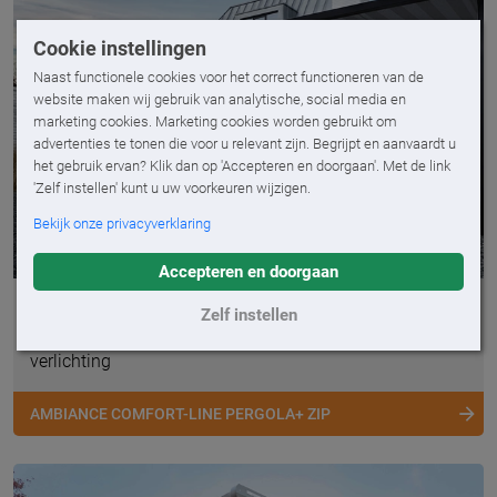
Cookie instellingen
Naast functionele cookies voor het correct functioneren van de
website maken wij gebruik van analytische, social media en
marketing cookies. Marketing cookies worden gebruikt om
advertenties te tonen die voor u relevant zijn. Begrijpt en aanvaardt u
het gebruik ervan? Klik dan op 'Accepteren en doorgaan'. Met de link
'Zelf instellen' kunt u uw voorkeuren wijzigen.
Bekijk onze privacyverklaring
Accepteren en doorgaan
Ambiance Comfort-Line Pergola+ zip
Zelf instellen
Doekoverkapping met optionele volant en LED-
verlichting
AMBIANCE COMFORT-LINE PERGOLA+ ZIP