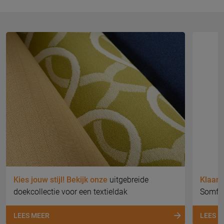
Kies jouw stijl! Bekijk onze
uitgebreide
Klaar 
doekcollectie voor een textieldak
Somfy 
LEES MEER
LEES 