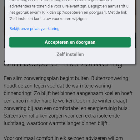
advertenties te tonen die voor u relevant zijn. Begrijpt en aanvaardt u
het gebruik ervan? Klik dan op 'Accepteren en doorgaan'. Met de link
'Zelf instellen' kunt u uw voorkeuren wijzigen.
Bekijk onze privacyverklaring
Accepteren en doorgaan
Somfy TaHoma® voor slimme bediening
Zelf instellen
Slim besparen met zonwering
Een slim zonweringsplan begint buiten. Buitenzonwering
houdt de zon tegen voordat de warmte je woning
binnendringt. Zo blijft het binnen aangenaam koel en hoeft
een airco minder hard te werken. Ook in de winter draagt
zonwering bij aan een comfortabel en energiezuinig huis.
Screens en rolluiken zorgen voor een extra isolerende
luchtlaag, waardoor warmte langer binnen blijft.
Voor optimaal comfort in elk seizoen adviseren wij om