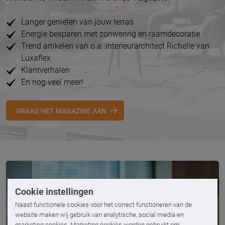
Langer genieten van jouw terras
Energie besparen met zonwering en raamdecoratie
Trend artikelen van o.a. interieurarchitect Richelle van
Luxaflex
Klantverhalen
En nog veel meer!
VRAAG HET MAGAZINE AAN
Cookie instellingen
Naast functionele cookies voor het correct functioneren van de
website maken wij gebruik van analytische, social media en
marketing cookies. Marketing cookies worden gebruikt om