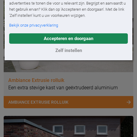
advertenties te tonen die voor u relevant zijn. Begrijpt en aanvaardt u
het gebruik ervan? Klik dan op 'Accepteren en doorgaan'. Met de link
'Zelf instellen' kunt u uw voorkeuren wijzigen.
Bekijk onze privacyverklaring
Accepteren en doorgaan
Zelf instellen
Ambiance Extrusie rolluik
Een extra stevige kast van geëxtrudeerd aluminium
AMBIANCE EXTRUSIE ROLLUIK