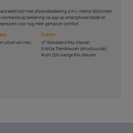
aard elektrisch met afstandbediening d.m.v. Weinor BiConnect
jn voorbereid op bediening via app op smartphone/tablet en
rsensoren voor nog meer gemak en comfort.
gen
Frame
en uitval van max.
47 Standaard RAL-Kleuren
9 WiGa Trendkleuren (structruurlak)
Ruim 200 overige RAL-kleuren