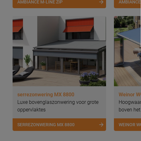
AMBIANCE M-LINE ZIP
AMBIANCE
serrezonwering MX 8800
Weinor 
Luxe bovenglaszonwering voor grote
Hoogwaard
oppervlaktes
boven het
SERREZONWERING MX 8800
WEINOR W