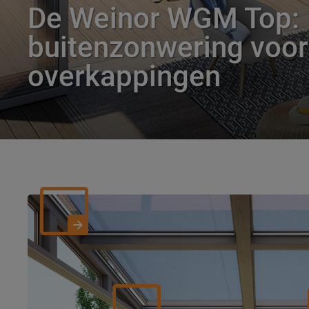
De Weinor WGM Top:
buitenzonwering voor
overkappingen