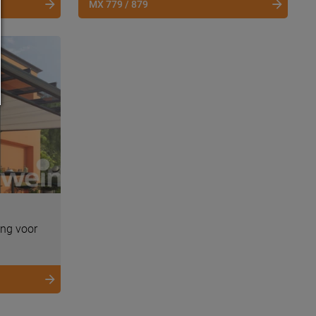
MX 779 / 879
ng voor