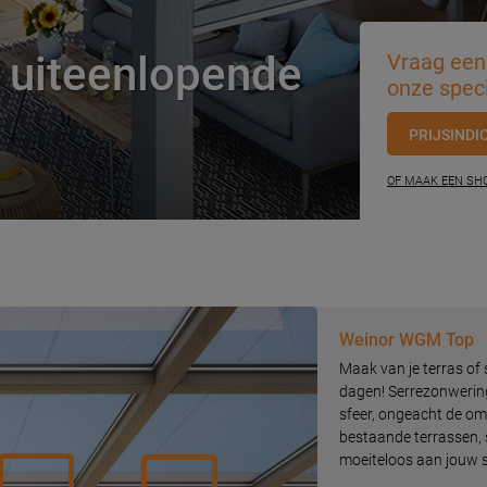
 uiteenlopende
Vraag een 
onze speci
PRIJSINDI
OF MAAK EEN S
Weinor WGM Top
Maak van je terras of
dagen! Serrezonwering
sfeer, ongeacht de om
bestaande terrassen, 
moeiteloos aan jouw s