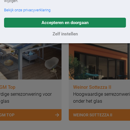
wijzigen.
 COMFORT-LINE ZIP
MX 770 / 870
Bekijk onze privacyverklaring
Accepteren en doorgaan
Zelf instellen
WGM Top
Weinor Sottezza II
ige serrezonwering voor
Hoogwaardige serrezonweri
 glas
onder het glas
GM TOP
WEINOR SOTTEZZA II