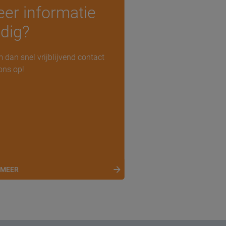
er informatie
dig?
 dan snel vrijblijvend contact
ons op!
 MEER