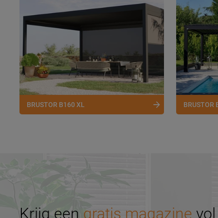
BRUSTOR B160 XL
BRUSTOR 
Krijg een
gratis magazine
vol 