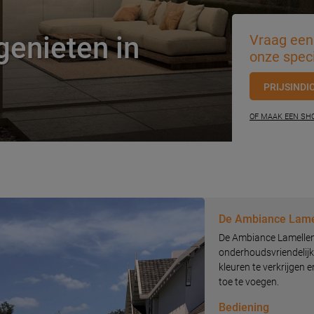
genieten in
Vraag een 
onze speci
PRIJSINDI
OF MAAK EEN S
De Ambiance Lame
De Ambiance Lamellend
onderhoudsvriendelijk
kleuren te verkrijgen 
toe te voegen.
Bediening