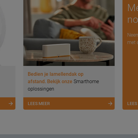
Me
no
Neem
met 
Bedien je lamellendak op
afstand. Bekijk onze
Smarthome
oplossingen
LEES MEER
LEES