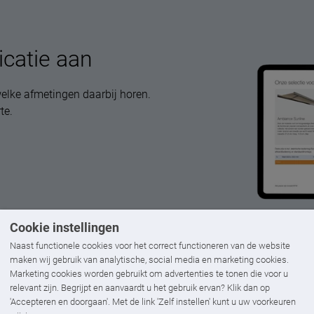
icatie aan
elke afmetingen daarbij horen.
te.
Cookie instellingen
Naast functionele cookies voor het correct functioneren van de website
maken wij gebruik van analytische, social media en marketing cookies.
Marketing cookies worden gebruikt om advertenties te tonen die voor u
relevant zijn. Begrijpt en aanvaardt u het gebruik ervan? Klik dan op
'Accepteren en doorgaan'. Met de link 'Zelf instellen' kunt u uw voorkeuren
Andere
lamellendak
opties