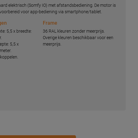
aard elektrisch (Somfy IO) met afstandsbediening. De motor is
oorbereid voor app-bediening via smartphone/tablet.
gen
Frame
e: 5,5 x breedte:
36 RAL kleuren zonder meerprijs.
r.
Overige kleuren beschikbaar voor een
pte: 5,5 x
meerprijs.
 meter.
e koppelen.