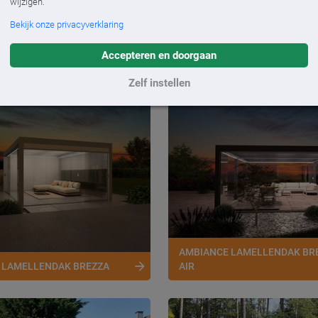
wijzigen.
Bekijk onze privacyverklaring
r je een tweede leefruimte buiten of verleng je jouw woo
 ben verzekerd van een overkapping die past bij jouw huis e
Accepteren en doorgaan
Zelf instellen
AMBIANCE LAMELLENDAK BR
 LAMELLENDAK BREZZA
AIR