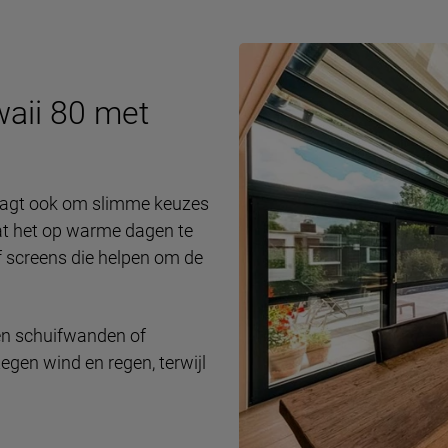
aii 80 met
vraagt ook om slimme keuzes
at het op warme dagen te
f screens die helpen om de
zen schuifwanden of
gen wind en regen, terwijl