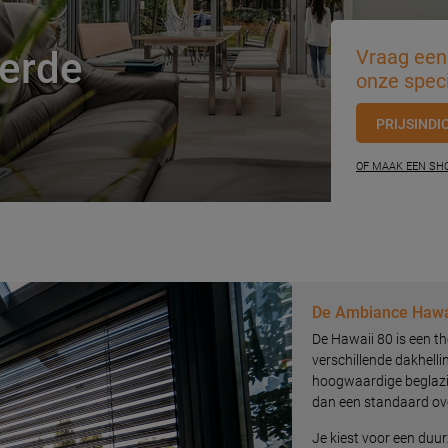
eerde
Vraag een 
onze speci
PRIJSINDI
OF MAAK EEN S
De Ambiance Hawa
De Hawaii 80 is een t
verschillende dakhelli
hoogwaardige beglazin
dan een standaard ov
Je kiest voor een duu