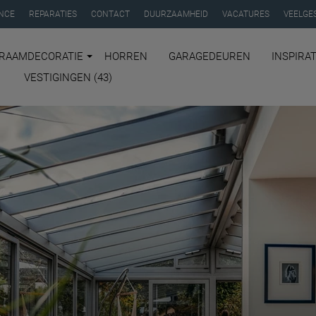
NCE
REPARATIES
CONTACT
DUURZAAMHEID
VACATURES
VEELGE
RAAMDECORATIE
HORREN
GARAGEDEUREN
INSPIRAT
VESTIGINGEN (43)