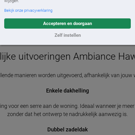
wijzigen.
Bekijk onze privacyverklaring
Accepteren en doorgaan
Zelf instellen
ijke uitvoeringen Ambiance Haw
llende manieren worden uitgevoerd, afhankelijk van jouw 
Enkele dakhelling
sing voor een serre aan de woning. Ideaal wanneer je meer 
zonder dat het ontwerp te nadrukkelijk aanwezig is.
Dubbel zadeldak