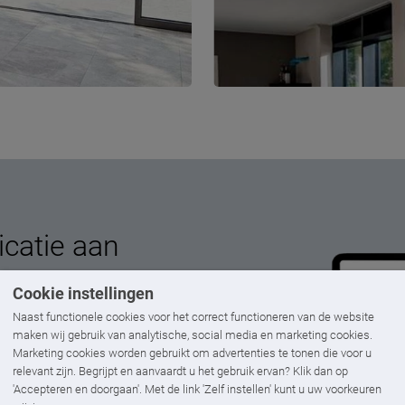
icatie aan
elke afmetingen daarbij horen.
Cookie instellingen
te.
Naast functionele cookies voor het correct functioneren van de website
maken wij gebruik van analytische, social media en marketing cookies.
Marketing cookies worden gebruikt om advertenties te tonen die voor u
relevant zijn. Begrijpt en aanvaardt u het gebruik ervan? Klik dan op
'Accepteren en doorgaan'. Met de link 'Zelf instellen' kunt u uw voorkeuren