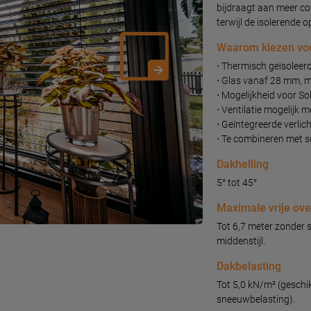
bijdraagt aan meer com
terwijl de isolerende 
Waarom kiezen voo
⋅ Thermisch geïsoleer
⋅ Glas vanaf 28 mm, m
⋅ Mogelijkheid voor So
⋅ Ventilatie mogelijk 
⋅ Geïntegreerde verlic
⋅ Te combineren met 
Dakhelling
5° tot 45°
Maximale vrije ov
Tot 6,7 meter zonder s
middenstijl.
Dakbelasting
Tot 5,0 kN/m² (geschi
sneeuwbelasting).