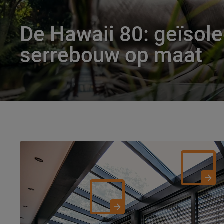
De Hawaii 80: geïsol
serrebouw op maat