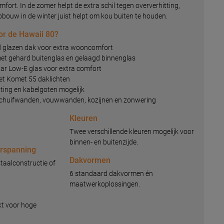
fort. In de zomer helpt de extra schil tegen oververhitting,
opbouw in de winter juist helpt om kou buiten te houden.
r de Hawaii 80?
d glazen dak voor extra wooncomfort
et gehard buitenglas en gelaagd binnenglas
lar Low-E glas voor extra comfort
met Komet 55 daklichten
hting en kabelgoten mogelijk
schuifwanden, vouwwanden, kozijnen en zonwering
Kleuren
Twee verschillende kleuren mogelijk voor
binnen- en buitenzijde.
erspanning
Dakvormen
taalconstructie of
6 standaard dakvormen én
maatwerkoplossingen.
kt voor hoge