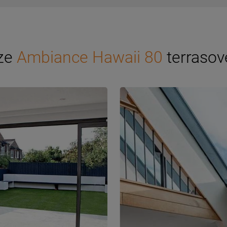
nze
Ambiance Hawaii 80
terrasov