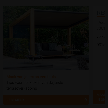
RES
IJssel
7061 
verko
0315 
Maak van je terras een thuis
Tips voor het kiezen van de juiste
terrasoverkapping
MAAK 
IN ON
LEES MEER