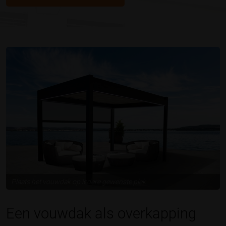
Plaats het vouwdak op iedere gewenste plek
Een vouwdak als overkapping