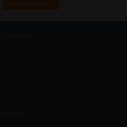
MAAK EEN AFSPRAAK
Quick links
Zonwering
Raamdecoratie
Overkappingen
Horren
Accessoires & Doekcollectie
Inspiratie
Referenties
Algemeen
Contact