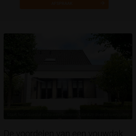
AFSPRAAK
Maak het vouwdak extra weerbestendig dankzij diverse luxe opties
De voordelen van een vouwdak