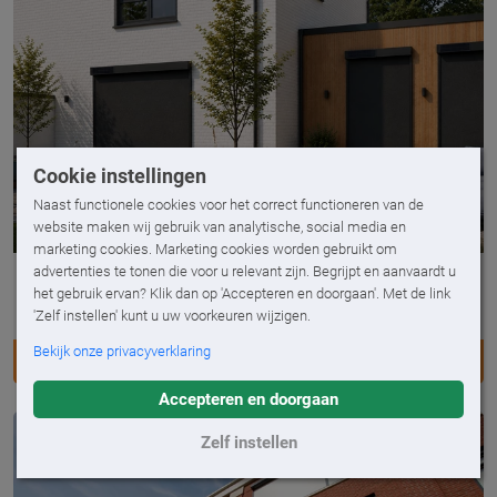
Cookie instellingen
Naast functionele cookies voor het correct functioneren van de
website maken wij gebruik van analytische, social media en
marketing cookies. Marketing cookies worden gebruikt om
advertenties te tonen die voor u relevant zijn. Begrijpt en aanvaardt u
Ambiance Milano Vento Solar
het gebruik ervan? Klik dan op 'Accepteren en doorgaan'. Met de link
Een schroefloos screen op zonne-energie
'Zelf instellen' kunt u uw voorkeuren wijzigen.
Bekijk onze privacyverklaring
AMBIANCE MILANO VENTO SOLAR
Accepteren en doorgaan
Zelf instellen