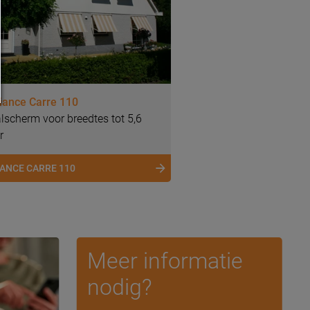
ance Carre 110
lscherm voor breedtes tot 5,6
r
ANCE CARRE 110
Meer informatie
nodig?