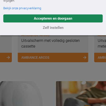
wijzigen.
Bekijk onze privacyverklaring
Accepteren en doorgaan
Zelf instellen
Ambiance Arcos
Ambi
Uitvalscherm met volledig gesloten
Uitva
cassette
mete
AMBIANCE ARCOS
AMBI