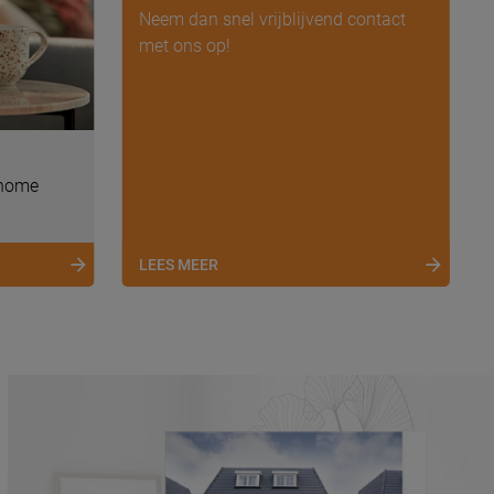
Neem dan snel vrijblijvend contact
met ons op!
home
LEES MEER