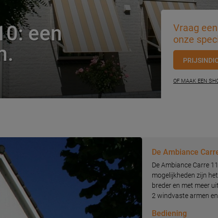
10: een
Vraag een 
onze speci
m.
PRIJSINDI
OF MAAK EEN S
De Ambiance Carr
De Ambiance Carre 110
mogelijkheden zijn he
breder en met meer ui
2 windvaste armen en
Bediening