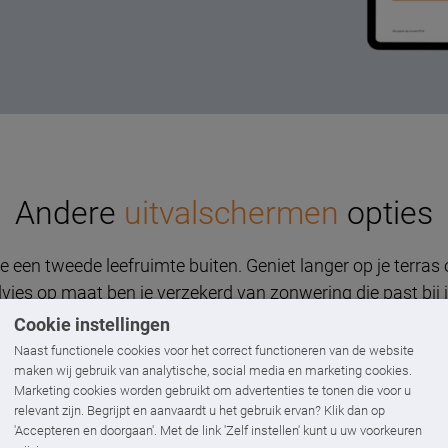
Andere
uitvalschermen
opties
je een tweede leefruimte buiten. Geniet langer op je terras
dvies op maat ben je verzekerd van zonwering die past bij jo
Cookie instellingen
Naast functionele cookies voor het correct functioneren van de website
maken wij gebruik van analytische, social media en marketing cookies.
Marketing cookies worden gebruikt om advertenties te tonen die voor u
relevant zijn. Begrijpt en aanvaardt u het gebruik ervan? Klik dan op
'Accepteren en doorgaan'. Met de link 'Zelf instellen' kunt u uw voorkeuren