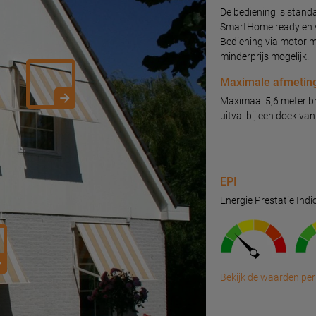
De bediening is stand
SmartHome ready en v
Bediening via motor m
minderprijs mogelijk.
Maximale afmetin
Maximaal 5,6 meter br
uitval bij een doek va
EPI
Energie Prestatie Indi
Bekijk de waarden per