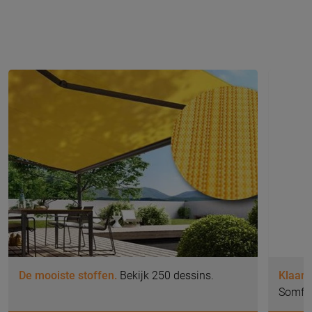
De mooiste stoffen.
Bekijk 250 dessins.
Klaar 
Somfy 