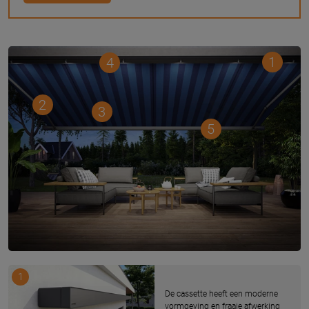
1
4
2
3
5
1
De cassette heeft een moderne
vormgeving en fraaie afwerking