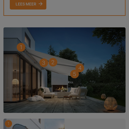
LEES MEER
1
2
3
4
5
1