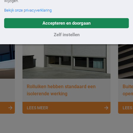
wijzigen.
Bekijk onze privacyverklaring
Accepteren en doorgaan
Zelf instellen
Rolluiken hebben standaard een
Buit
isolerende werking
open
LEES MEER
LEES