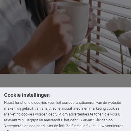
Cookie instellingen
Naast functionele cookies voor het correct functioneren van de website
maken wij gebruik van analytische, social media en marketing cookies.
Marketing cookies worden gebruikt om advertenties te tonen die voor u
relevant zijn. Begrijpt en aanvaardt u het gebruik ervan? Klik dan op
uitenzonwering
voor extra isolat
'Accepteren en doorgaan'. Met de link 'Zelf instellen' kunt u uw voorkeuren