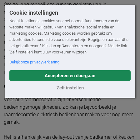
Om zo lang mogelijk te kunnen genieten van je
raamdecoratie is het belangrijk dat je er rekening mee houdt
Cookie instellingen
dat je raamdecoratie niet regelmatig nat wordt. Ook al is je
Naast functionele cookies voor het correct functioneren van de
raamdecoratie vochtbestendig, het elke keer volledig nat
website maken wij gebruik van analytische, social media en
marketing cookies. Marketing cookies worden gebruikt om
worden van de raamdecoratie zal de levensduur verkorten
advertenties te tonen die voor u relevant zijn. Begrijpt en aanvaardt u
en dat is zonde! Lucht je badkamer ook goed door, hierdoor
het gebruik ervan? Klik dan op 'Accepteren en doorgaan'. Met de link
verklein je de kans op schimmel en zorg je ervoor dat je
'Zelf instellen' kunt u uw voorkeuren wijzigen.
badkamer geen muffe ruimte wordt. Het is slim om je
Bekijk onze privacyverklaring
raamdecoratie eens in de zoveel tijd schoon te maken. Vaak
is het afstoffen met een droge doek of plumeau genoeg.
Accepteren en doorgaan
Voorzien van gemak!
Zelf instellen
Voor alle raamdecoratie zijn er verschillende
bedieningsmogelijkheden. Zo kan je bijvoorbeeld je
raamdecoratie elektrisch bedienbaar maken voor nog meer
gemak.
Het is afhankelijk van de lay-out van je badkamer of keuken